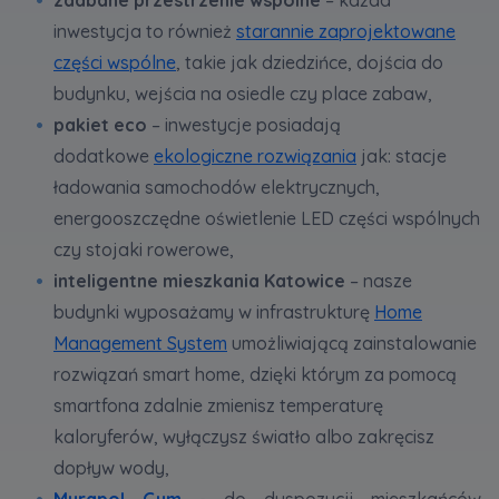
inwestycja to również
starannie zaprojektowane
Dane o aktywności na naszej stronie mogą być
części wspólne
, takie jak dziedzińce, dojścia do
także udostępniane
zaufanym partnerom
.
budynku, wejścia na osiedle czy place zabaw,
Twoje dane są współadministrowane przez
pakiet eco
– inwestycje posiadają
spółki z Grupy Kapitałowej Murapol
. Więcej o
dodatkowe
ekologiczne rozwiązania
jak: stacje
tym jak przetwarzamy dane, wykorzystujemy
ładowania samochodów elektrycznych,
cookies i jakie przysługują Ci prawa znajdziesz
w
Polityce prywatności
.
energooszczędne oświetlenie LED części wspólnych
czy stojaki rowerowe,
inteligentne mieszkania Katowice
– nasze
budynki wyposażamy w infrastrukturę
Home
Management System
umożliwiającą zainstalowanie
rozwiązań smart home, dzięki którym za pomocą
smartfona zdalnie zmienisz temperaturę
kaloryferów, wyłączysz światło albo zakręcisz
dopływ wody,
Murapol Gym
- do dyspozycji mieszkańców