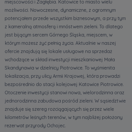
miejscowości i Zagłębia. Katowice to miasto wielu
możliwości. Nowoczesne, dynamiczne, z ogromnym
Zawiadomienia o nabyciu lub posiadaniu znacznego
potencjałem przede wszystkim biznesowym, a przy tym
pakietu akcji proszę wysyłać na
z kameralną atmosferą i mnóstwem zieleni. To dlatego
notyfikacje@murapol.pl
jest bijącym sercem Górnego Śląska, miejscem, w
którym możesz żyć pełnią życia. Aktualnie w naszej
ofercie znajdują się lokale usługowe na sprzedaż
wchodzące w skład inwestycji mieszkaniowej Mała
Skontaktuj się z nami
Skandynawia w dzielnicy Piotrowice. To wyśmienita
lokalizacja, przy ulicy Armii Krajowej, która prowadzi
bezpośrednio do stacji kolejowej Katowice Piotrowice.
Otoczenie inwestycji stanowi nowa, wielorodzinna oraz
jednorodzinna zabudowa pośród zieleni. W sąsiedztwie
znajduje się szereg rozciągających się przez wiele
kilometrów leśnych terenów, w tym najbliżej położony
rezerwat przyrody Ochojec.