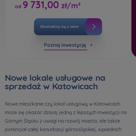
9 731,00
bezpieczeństwo
... *
Кожна особа має право отримати доступ до
zł/m²
E-mail
od
Rozwiń
своїх персональних
... *
Wyślij
Wyślij
розширити
Wyrażam zgodę na otrzymywanie informacji
handlowej od
...
Skontaktuj się z nami
Rozwiń
Регламент надання електронних послуг товариством гк
Zamawiam obsługę w języku ukraińskim (Замовляю
Każdej osobie przysługuje prawo dostępu do
Poznaj inwestycję
контакт українською мовою)
Murapol
treści
... *
Rozwiń
Wyrażam wszystkie zgody
Nowe lokale usługowe na
Informujemy, że w trosce o najwyższą jakość i
... *
Зв’яжіться з нами
Rozwiń
sprzedaż w Katowicach
Wyślij
Wyrażam zgodę na otrzymywanie informacji
handlowych od
...
Nowe mieszkanie czy lokal usługowy w Katowicach
Rozwiń
może się okazać dzisiaj jedną z lepszych inwestycji na
Każdej osobie przysługuje prawo dostępu do
Górnym Śląsku z uwagi na rozwój miasta, ale także
treści swoich
... *
potencjał całej konurbacji górnośląskiej, sąsiednich
Rozwiń