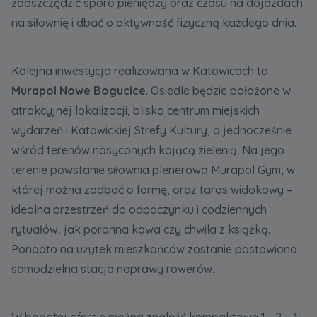
zaoszczędzić sporo pieniędzy oraz czasu na dojazdach
na siłownię i dbać o aktywność fizyczną każdego dnia.
Kolejna inwestycja realizowana w Katowicach to
Murapol Nowe Bogucice
. Osiedle będzie położone w
atrakcyjnej lokalizacji, blisko centrum miejskich
wydarzeń i Katowickiej Strefy Kultury, a jednocześnie
wśród terenów nasyconych kojącą zielenią. Na jego
terenie powstanie siłownia plenerowa Murapol Gym, w
której można zadbać o formę, oraz taras widokowy –
idealna przestrzeń do odpoczynku i codziennych
rytuałów, jak poranna kawa czy chwila z książką.
Ponadto na użytek mieszkańców zostanie postawiona
samodzielna stacja naprawy rowerów.
W bogatej ofercie można znaleźć kompaktowe 1-, 2-, 3-