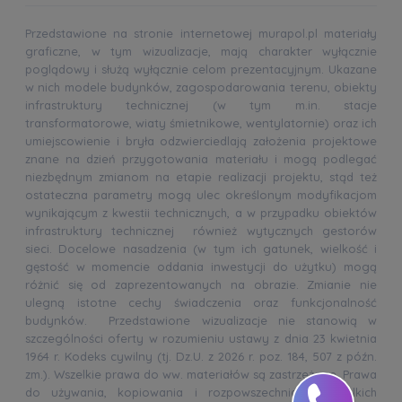
Przedstawione na stronie internetowej murapol.pl materiały
graficzne, w tym wizualizacje, mają charakter wyłącznie
poglądowy i służą wyłącznie celom prezentacyjnym. Ukazane
w nich modele budynków, zagospodarowania terenu, obiekty
infrastruktury technicznej (w tym m.in. stacje
transformatorowe, wiaty śmietnikowe, wentylatornie) oraz ich
umiejscowienie i bryła odzwierciedlają założenia projektowe
znane na dzień przygotowania materiału i mogą podlegać
niezbędnym zmianom na etapie realizacji projektu, stąd też
ostateczna parametry mogą ulec określonym modyfikacjom
wynikającym z kwestii technicznych, a w przypadku obiektów
infrastruktury technicznej również wytycznych gestorów
sieci. Docelowe nasadzenia (w tym ich gatunek, wielkość i
gęstość w momencie oddania inwestycji do użytku) mogą
różnić się od zaprezentowanych na obrazie. Zmianie nie
ulegną istotne cechy świadczenia oraz funkcjonalność
budynków. Przedstawione wizualizacje nie stanowią w
szczególności oferty w rozumieniu ustawy z dnia 23 kwietnia
1964 r. Kodeks cywilny (tj. Dz.U. z 2026 r. poz. 184, 507 z późn.
zm.). Wszelkie prawa do ww. materiałów są zastrzeżone. Prawa
do używania, kopiowania i rozpowszechniania wszelkich