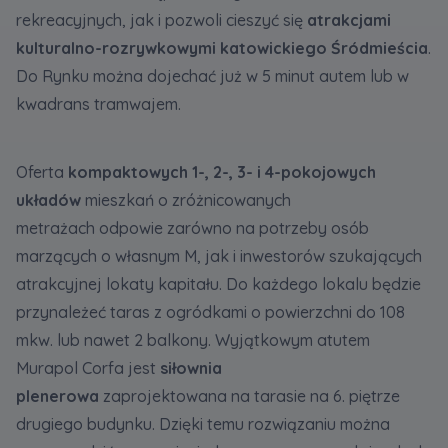
rekreacyjnych, jak i pozwoli cieszyć się
atrakcjami
kulturalno-rozrywkowymi katowickiego Śródmieścia
.
Do Rynku można dojechać już w 5 minut autem lub w
kwadrans tramwajem.
Oferta
kompaktowych 1-, 2-, 3- i 4-pokojowych
układów
mieszkań o zróżnicowanych
metrażach
odpowie zarówno na potrzeby osób
marzących o własnym M, jak i inwestorów szukających
atrakcyjnej lokaty kapitału. Do każdego lokalu będzie
przynależeć taras z ogródkami o powierzchni do 108
mkw. lub nawet 2 balkony. Wyjątkowym atutem
Murapol Corfa jest
siłownia
plenerowa
zaprojektowana na tarasie na 6. piętrze
drugiego budynku. Dzięki temu rozwiązaniu można