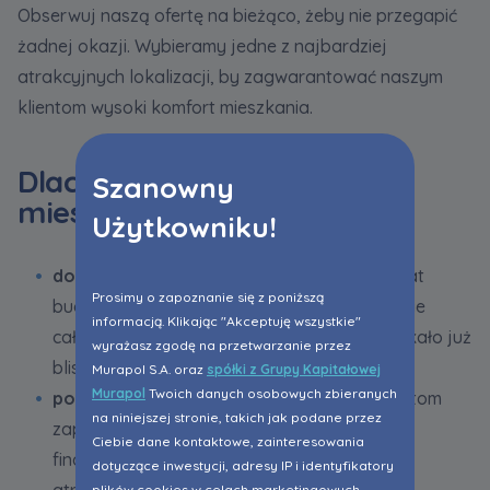
Obserwuj naszą ofertę na bieżąco, żeby nie przegapić
żadnej okazji. Wybieramy jedne z najbardziej
atrakcyjnych lokalizacji, by zagwarantować naszym
klientom wysoki komfort mieszkania.
Dlaczego warto kupić
Szanowny
mieszkanie w Katowicach?
Użytkowniku!
doświadczenie i bezpieczeństwo
– od 25 lat
Prosimy o zapoznanie się z poniższą
budujemy inwestycje mieszkaniowe na terenie
informacją. Klikając "Akceptuję wszystkie"
całego kraju, na naszych osiedlach zamieszkało już
wyrażasz zgodę na przetwarzanie przez
blisko 104,5 tys. osób,
Murapol S.A. oraz
spółki z Grupy Kapitałowej
Murapol
Twoich danych osobowych zbieranych
pomoc w uzyskaniu kredytu
– naszym klientom
na niniejszej stronie, takich jak podane przez
zapewniamy bezpłatne wsparcie doradców
Ciebie dane kontaktowe, zainteresowania
finansowych oraz negocjujemy z bankami
dotyczące inwestycji, adresy IP i identyfikatory
atrakcyjne warunki związane z pozyskaniem
plików cookies w celach marketingowych