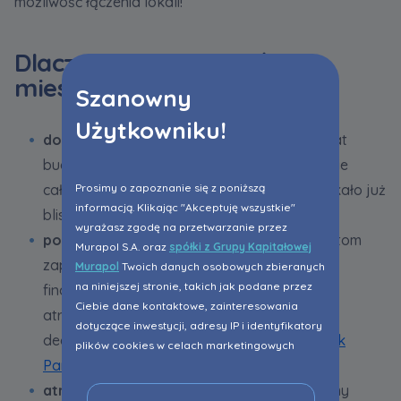
możliwość łączenia lokali!
Dlaczego warto kupić
mieszkanie w Poznaniu?
Szanowny
Użytkowniku!
doświadczenie i bezpieczeństwo
– od 25 lat
budujemy inwestycje mieszkaniowe na terenie
Prosimy o zapoznanie się z poniższą
całego kraju, na naszych osiedlach zamieszkało już
informacją. Klikając "Akceptuję wszystkie"
blisko 104,5 tys. osób,
wyrażasz zgodę na przetwarzanie przez
pomoc w uzyskaniu kredytu
– naszym klientom
Murapol S.A. oraz
spółki z Grupy Kapitałowej
zapewniamy bezpłatne wsparcie doradców
Murapol
Twoich danych osobowych zbieranych
na niniejszej stronie, takich jak podane przez
finansowych oraz negocjujemy z bankami
Ciebie dane kontaktowe, zainteresowania
atrakcyjne warunki związane z pozyskaniem
dotyczące inwestycji, adresy IP i identyfikatory
decyzji kredytowej w ramach programu
Bank
plików cookies w celach marketingowych
Partner Murapol
,
polegających na dopasowaniu treści reklamy
do Twoich potrzeb, w tym w oparciu o
atrakcyjna lokalizacja
– starannie dobieramy