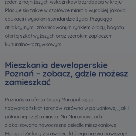
jeden z najniższych wskaźników bezrobocia w kraju.
Plasuje się także w czołówce miast o wysokiej jakości
Zawiadomienia o nabyciu lub posiadaniu znacznego
edukacji i wysokim standardzie życia. Przyciąga
pakietu akcji proszę wysyłać na
atrakcyjnym i zróżnicowanym rynkiem pracy, bogatą
notyfikacje@murapol.pl
ofertą szkół wyższych oraz szerokim zapleczem
kulturalno-rozrywkowym.
Mieszkania deweloperskie
Skontaktuj się z nami
Poznań – zobacz, gdzie możesz
zamieszkać
Poznańska oferta Grupy Murapol sięga
nadwarciańskich terenów zarówno w południowej, jak i
północnej części miasta. Na Naramowicach
zlokalizowano nowoczesne osiedle mieszkaniowe
Murapol Zielony Żurawiniec, którego nazwa nawiązuje