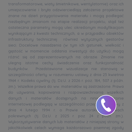
transformatorowe, wiaty śmietnikowe, wentylatornie) oraz ich
umiejscowienie i bryła odzwierciedlają założenia projektowe
znane na dzień przygotowania materiału i mogą podlegać
niezbędnym zmianom na etapie realizacji projektu, stąd też
ostateczna parametry mogą ulec określonym modyfikacjom
wynikającym z kwestii technicznych, a w przypadku obiektów
infrastruktury technicznej również wytycznych gestorów
sieci. Docelowe nasadzenia (w tym ich gatunek, wielkość i
gęstość w momencie oddania inwestycji do użytku) mogą
różnić się od zaprezentowanych na obrazie. Zmianie nie
ulegną istotne cechy świadczenia oraz funkcjonalność
budynków. Przedstawione wizualizacje nie stanowią w
szczególności oferty w rozumieniu ustawy z dnia 23 kwietnia
1964 r. Kodeks cywilny (tj. Dz.U. z 2026 r. poz. 184, 507 z późn.
zm.). Wszelkie prawa do ww. materiałów są zastrzeżone. Prawa
do używania, kopiowania i rozpowszechniania wszelkich
danych i materiałów dostępnych na niniejszej stronie
internetowej podlegają w szczególności przepisom ustawy z
dnia 4 lutego 1994 r. o Prawie autorskim i prawach
pokrewnych (tj. Dz.U. z 2025 r. poz. 24 z późn. zm.).
Wykorzystywanie danych lub materiałów z niniejszej strony w
jakichkolwiek celach wymaga każdorazowo pisemnej zgody