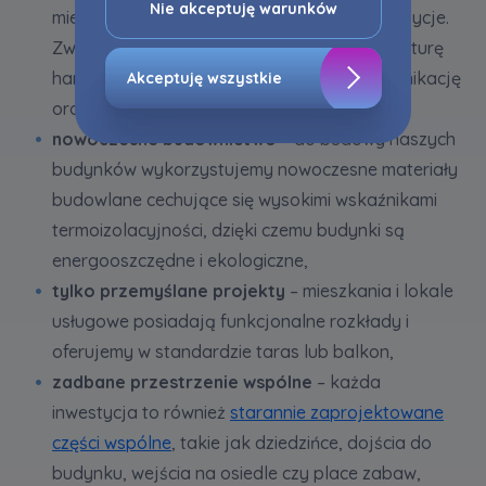
profilowanie. Oczywiście, możesz nie wyrazić
Nie akceptuję warunków
miejsca, w których położone są nasze inwestycje.
przedmiotowej zgody klikając ”Nie akceptuję
Zwracamy uwagę na odpowiednią infrastrukturę
warunków”.
handlowo-usługową w okolicy, dobrą komunikację
Akceptuję wszystkie
Zaznaczamy, iż zgoda jest dobrowolna i
oraz tereny zielone i rekreacyjne w pobliżu,
możesz ją w dowolnym momencie wycofać w
nowoczesne budownictwo
– do budowy naszych
ustawieniach zaawansowanych Twojej
budynków wykorzystujemy nowoczesne materiały
przeglądarki.
budowlane cechujące się wysokimi wskaźnikami
Strona wykorzystuje pliki cookies w celach
termoizolacyjności, dzięki czemu budynki są
analitycznych i statystycznych służących
energooszczędne i ekologiczne,
poprawie stosowanych funkcjonalności i usług
tylko przemyślane projekty
– mieszkania i lokale
świadczonych za pośrednictwem strony oraz
wyjaśnienia okoliczności niedozwolonego
usługowe posiadają funkcjonalne rozkłady i
korzystania z Serwisu, a także w celach
oferujemy w standardzie taras lub balkon,
marketingowych, które wynikają z prawnie
zadbane przestrzenie wspólne
– każda
uzasadnionych interesów realizowanych przez
Administratora.
inwestycja to również
starannie zaprojektowane
części wspólne
, takie jak dziedzińce, dojścia do
Dane o aktywności na naszej stronie mogą być
budynku, wejścia na osiedle czy place zabaw,
także udostępniane
zaufanym partnerom
.