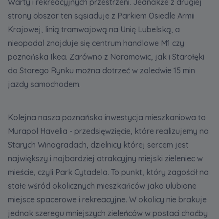
Warty i rekreacyjnych przestrzeni. Jednakże z drugiej
strony obszar ten sąsiaduje z Parkiem Osiedle Armii
Krajowej, linią tramwajową na Unię Lubelską, a
nieopodal znajduje się centrum handlowe M1 czy
poznańska Ikea. Zarówno z Naramowic, jak i Starołęki
do Starego Rynku można dotrzeć w zaledwie 15 min
jazdy samochodem.
Kolejna nasza poznańska inwestycja mieszkaniowa to
Murapol Havelia - przedsięwzięcie, które realizujemy na
Starych Winogradach, dzielnicy której sercem jest
największy i najbardziej atrakcyjny miejski zieleniec w
mieście, czyli Park Cytadela. To punkt, który zagościł na
stałe wśród okolicznych mieszkańców jako ulubione
miejsce spacerowe i rekreacyjne. W okolicy nie brakuje
jednak szeregu mniejszych zieleńców w postaci choćby