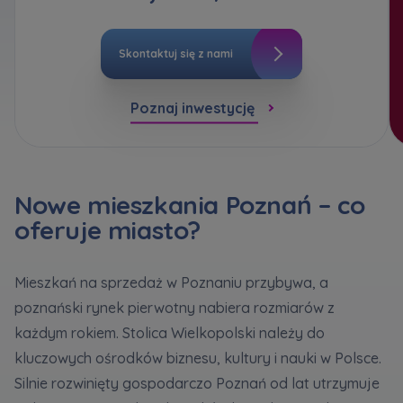
bezpieczeństwo
... *
Кожна особа має право отримати доступ до
E-mail
Rozwiń
своїх персональних
... *
Wyślij
Wyślij
розширити
Skontaktuj się z nami
Wyrażam zgodę na otrzymywanie informacji
handlowej od
...
Rozwiń
Poznaj inwestycję
Регламент надання електронних послуг товариством гк
Zamawiam obsługę w języku ukraińskim (Замовляю
Każdej osobie przysługuje prawo dostępu do
контакт українською мовою)
Murapol
treści
... *
Rozwiń
Wyrażam wszystkie zgody
Nowe mieszkania Poznań – co
oferuje miasto?
Informujemy, że w trosce o najwyższą jakość i
... *
Зв’яжіться з нами
Rozwiń
Wyślij
Wyrażam zgodę na otrzymywanie informacji
Mieszkań na sprzedaż w Poznaniu przybywa, a
handlowych od
...
poznański rynek pierwotny nabiera rozmiarów z
Rozwiń
każdym rokiem. Stolica Wielkopolski należy do
Każdej osobie przysługuje prawo dostępu do
kluczowych ośrodków biznesu, kultury i nauki w Polsce.
treści swoich
... *
Silnie rozwinięty gospodarczo Poznań od lat utrzymuje
Rozwiń