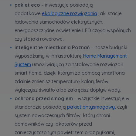
pakiet eco
– inwestycje posiadają
Twoje dane są współadministrowane przez
dodatkowe
ekologiczne rozwiązania
jak: stacje
spółki z Grupy Kapitałowej Murapol
. Więcej o
ładowania samochodów elektrycznych,
tym jak przetwarzamy dane, wykorzystujemy
energooszczędne oświetlenie LED części wspólnych
cookies i jakie przysługują Ci prawa znajdziesz
czy stojaki rowerowe,
w
Polityce prywatności
.
inteligentne mieszkania Poznań
– nasze budynki
wyposażamy w infrastrukturę
Home Management
System
umożliwiającą zainstalowanie rozwiązań
smart home, dzięki którym za pomocą smartfona
zdalnie zmienisz temperaturę kaloryferów,
wyłączysz światło albo zakręcisz dopływ wody,
ochrona przed smogiem
– wszystkie inwestycje w
standardzie posiadają
pakiet antysmogowy
, czyli
system nowoczesnych filtrów, który chroni
domowników czy lokatorów przed
zanieczyszczonym powietrzem oraz pyłkami,