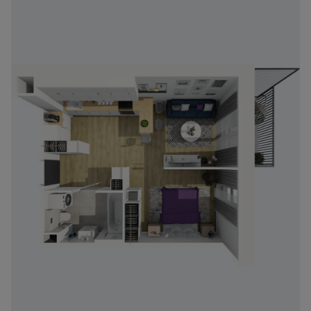
Zawiadomienia o nabyciu lub posiadaniu znacznego
pakietu akcji proszę wysyłać na
notyfikacje@murapol.pl
Skontaktuj się z nami