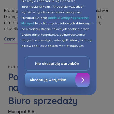
Prosimy o zapoznanie się z poniższą
informacją. Klikając "Akceptuję wszystkie"
Propagujemy ekologiczne rozwiązania w budownictwie.
Sp
wyrażasz zgodę na przetwarzanie przez
Dlatego na terenie naszej inwestycji wprowadziliśmy
Z
Murapol S.A. oraz
spółki z Grupy Kapitałowej
m.in. stację ładowania samochodów elektrycznych,
pr
Murapol
Twoich danych osobowych zbieranych
oświetlenie LED części wspólnych.
zu
na niniejszej stronie, takich jak podane przez
Ciebie dane kontaktowe, zainteresowania
Czytaj więcej
Cz
dotyczące inwestycji, adresy IP i identyfikatory
plików cookies w celach marketingowych
polegających na dopasowaniu treści reklamy
do Twoich potrzeb, w tym w oparciu o
profilowanie. Oczywiście, możesz nie wyrazić
Nie akceptuję warunków
POROZMAWIAJMY
przedmiotowej zgody klikając ”Nie akceptuję
Pomożemy wybrać
warunków”.
Akceptuję wszystkie
najlepszy lokal
Zaznaczamy, iż zgoda jest dobrowolna i
możesz ją w dowolnym momencie wycofać w
ustawieniach zaawansowanych Twojej
Biuro sprzedaży
przeglądarki.
Murapol S.A.
Strona wykorzystuje pliki cookies w celach