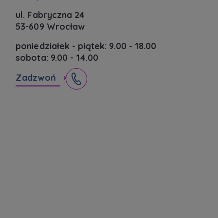
analitycznych i statystycznych służących
ul. Fabryczna 24
poprawie stosowanych funkcjonalności i usług
53-609 Wrocław
świadczonych za pośrednictwem strony oraz
wyjaśnienia okoliczności niedozwolonego
poniedziałek - piątek: 9.00 - 18.00
korzystania z Serwisu, a także w celach
sobota: 9.00 - 14.00
marketingowych, które wynikają z prawnie
uzasadnionych interesów realizowanych przez
Zadzwoń
Administratora.
Dane o aktywności na naszej stronie mogą być
także udostępniane
zaufanym partnerom
.
Twoje dane są współadministrowane przez
spółki z Grupy Kapitałowej Murapol
. Więcej o
tym jak przetwarzamy dane, wykorzystujemy
cookies i jakie przysługują Ci prawa znajdziesz
w
Polityce prywatności
.