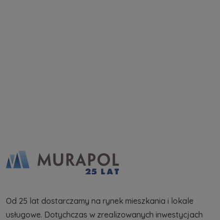
Rozwiń
Każdej osobie przysługuje prawo dostępu do
treści swoich
... *
Rozwiń
Zapytaj o ofertę
Od 25 lat dostarczamy na rynek mieszkania i lokale
usługowe. Dotychczas w zrealizowanych inwestycjach