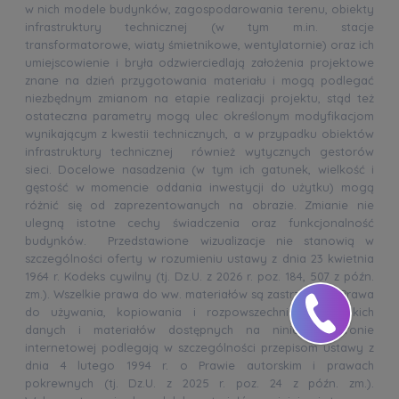
w nich modele budynków, zagospodarowania terenu, obiekty
infrastruktury technicznej (w tym m.in. stacje
transformatorowe, wiaty śmietnikowe, wentylatornie) oraz ich
umiejscowienie i bryła odzwierciedlają założenia projektowe
znane na dzień przygotowania materiału i mogą podlegać
niezbędnym zmianom na etapie realizacji projektu, stąd też
ostateczna parametry mogą ulec określonym modyfikacjom
wynikającym z kwestii technicznych, a w przypadku obiektów
infrastruktury technicznej również wytycznych gestorów
sieci. Docelowe nasadzenia (w tym ich gatunek, wielkość i
gęstość w momencie oddania inwestycji do użytku) mogą
różnić się od zaprezentowanych na obrazie. Zmianie nie
ulegną istotne cechy świadczenia oraz funkcjonalność
budynków. Przedstawione wizualizacje nie stanowią w
szczególności oferty w rozumieniu ustawy z dnia 23 kwietnia
1964 r. Kodeks cywilny (tj. Dz.U. z 2026 r. poz. 184, 507 z późn.
zm.). Wszelkie prawa do ww. materiałów są zastrzeżone. Prawa
do używania, kopiowania i rozpowszechniania wszelkich
danych i materiałów dostępnych na niniejszej stronie
internetowej podlegają w szczególności przepisom ustawy z
dnia 4 lutego 1994 r. o Prawie autorskim i prawach
pokrewnych (tj. Dz.U. z 2025 r. poz. 24 z późn. zm.).