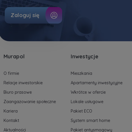
Dane o aktywności na naszej stronie mogą być
Zaloguj się
także udostępniane
zaufanym partnerom
.
Twoje dane są współadministrowane przez
spółki z Grupy Kapitałowej Murapol
. Więcej o
tym jak przetwarzamy dane, wykorzystujemy
cookies i jakie przysługują Ci prawa znajdziesz
w
Polityce prywatności
.
Murapol
Inwestycje
O firmie
Mieszkania
Relacje inwestorskie
Apartamenty inwestycyjne
Biuro prasowe
Wkrótce w ofercie
Zaangażowanie społeczne
Lokale usługowe
Kariera
Pakiet ECO
Kontakt
System smart home
Aktualności
Pakiet antysmogowy