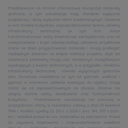
Przedstawione na stronie internetowej murapol.pl materiały
graficzne, w tym wizualizacje, mają charakter wyłącznie
poglądowy i służą wyłącznie celom prezentacyjnym. Ukazane
w nich modele budynków, zagospodarowania terenu, obiekty
infrastruktury technicznej (w tym m.in. stacje
transformatorowe, wiaty śmietnikowe, wentylatornie) oraz ich
umiejscowienie i bryła odzwierciedlają założenia projektowe
znane na dzień przygotowania materiału i mogą podlegać
niezbędnym zmianom na etapie realizacji projektu, stąd też
ostateczna parametry mogą ulec określonym modyfikacjom
wynikającym z kwestii technicznych, a w przypadku obiektów
infrastruktury technicznej również wytycznych gestorów
sieci. Docelowe nasadzenia (w tym ich gatunek, wielkość i
gęstość w momencie oddania inwestycji do użytku) mogą
różnić się od zaprezentowanych na obrazie. Zmianie nie
ulegną istotne cechy świadczenia oraz funkcjonalność
budynków. Przedstawione wizualizacje nie stanowią w
szczególności oferty w rozumieniu ustawy z dnia 23 kwietnia
1964 r. Kodeks cywilny (tj. Dz.U. z 2026 r. poz. 184, 507 z późn.
zm.). Wszelkie prawa do ww. materiałów są zastrzeżone. Prawa
do używania, kopiowania i rozpowszechniania wszelkich
danych i materiałów dostępnych na niniejszej stronie