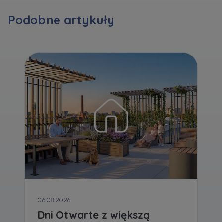
Podobne artykuły
Zawiadomienia o nabyciu lub posiadaniu znacznego
pakietu akcji proszę wysyłać na
notyfikacje@murapol.pl
Skontaktuj się z nami
06.08.2026
Dni Otwarte z większą