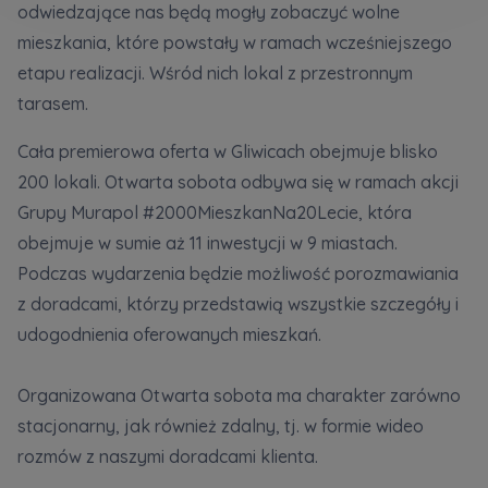
odwiedzające nas będą mogły zobaczyć wolne
Кожна особа має право отримати доступ до
E-mail
своїх персональних
... *
Wyślij
Wyślij
mieszkania, które powstały w ramach wcześniejszego
розширити
etapu realizacji. Wśród nich lokal z przestronnym
tarasem.
Регламент надання електронних послуг товариством гк
Zamawiam obsługę w języku ukraińskim (Замовляю
Cała premierowa oferta w Gliwicach obejmuje blisko
контакт українською мовою)
Murapol
200 lokali. Otwarta sobota odbywa się w ramach akcji
Grupy Murapol #2000MieszkanNa20Lecie, która
Wyrażam wszystkie zgody
obejmuje w sumie aż 11 inwestycji w 9 miastach.
Informujemy, że w trosce o najwyższą jakość i
... *
Podczas wydarzenia będzie możliwość porozmawiania
Зв’яжіться з нами
Rozwiń
z doradcami, którzy przedstawią wszystkie szczegóły i
udogodnienia oferowanych mieszkań.
Wyrażam zgodę na otrzymywanie informacji
handlowych od
...
Rozwiń
Organizowana Otwarta sobota ma charakter zarówno
Każdej osobie przysługuje prawo dostępu do
stacjonarny, jak również zdalny, tj. w formie wideo
treści swoich
... *
rozmów z naszymi doradcami klienta.
Rozwiń