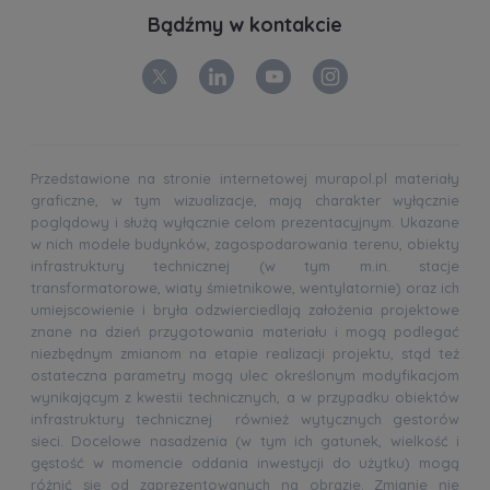
Bądźmy w kontakcie
Przedstawione na stronie internetowej murapol.pl materiały
graficzne, w tym wizualizacje, mają charakter wyłącznie
poglądowy i służą wyłącznie celom prezentacyjnym. Ukazane
w nich modele budynków, zagospodarowania terenu, obiekty
infrastruktury technicznej (w tym m.in. stacje
transformatorowe, wiaty śmietnikowe, wentylatornie) oraz ich
umiejscowienie i bryła odzwierciedlają założenia projektowe
znane na dzień przygotowania materiału i mogą podlegać
niezbędnym zmianom na etapie realizacji projektu, stąd też
ostateczna parametry mogą ulec określonym modyfikacjom
wynikającym z kwestii technicznych, a w przypadku obiektów
infrastruktury technicznej również wytycznych gestorów
sieci. Docelowe nasadzenia (w tym ich gatunek, wielkość i
gęstość w momencie oddania inwestycji do użytku) mogą
różnić się od zaprezentowanych na obrazie. Zmianie nie