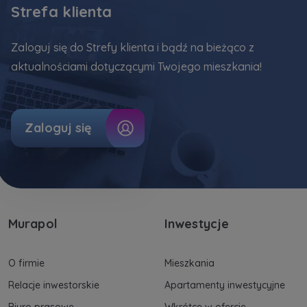
marketingowych, które wynikają z prawnie
Strefa klienta
uzasadnionych interesów realizowanych przez
Administratora.
Zaloguj się do Strefy klienta i bądź na bieżąco z
aktualnościami dotyczącymi Twojego mieszkania!
Dane o aktywności na naszej stronie mogą być
także udostępniane
zaufanym partnerom
.
Twoje dane są współadministrowane przez
Zaloguj się
spółki z Grupy Kapitałowej Murapol
. Więcej o
tym jak przetwarzamy dane, wykorzystujemy
cookies i jakie przysługują Ci prawa znajdziesz
w
Polityce prywatności
.
Murapol
Inwestycje
O firmie
Mieszkania
Relacje inwestorskie
Apartamenty inwestycyjne
Biuro prasowe
Wkrótce w ofercie