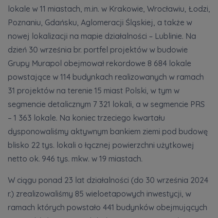
Кожна особа має право отримати доступ до
E-mail
lokale w 11 miastach, m.in. w Krakowie, Wrocławiu, Łodzi,
своїх персональних
... *
Wyślij
Wyślij
Poznaniu, Gdańsku, Aglomeracji Śląskiej, a także w
розширити
nowej lokalizacji na mapie działalności – Lublinie. Na
dzień 30 września br. portfel projektów w budowie
Регламент надання електронних послуг товариством гк
Grupy Murapol obejmował rekordowe 8 684 lokale
Zamawiam obsługę w języku ukraińskim (Замовляю
контакт українською мовою)
Murapol
powstające w 114 budynkach realizowanych w ramach
31 projektów na terenie 15 miast Polski, w tym w
Wyrażam wszystkie zgody
segmencie detalicznym 7 321 lokali, a w segmencie PRS
– 1 363 lokale. Na koniec trzeciego kwartału
Informujemy, że w trosce o najwyższą jakość i
... *
Зв’яжіться з нами
dysponowaliśmy aktywnym bankiem ziemi pod budowę
Rozwiń
blisko 22 tys. lokali o łącznej powierzchni użytkowej
Wyrażam zgodę na otrzymywanie informacji
netto ok. 946 tys. mkw. w 19 miastach.
handlowych od
...
Rozwiń
W ciągu ponad 23 lat działalności (do 30 września 2024
Każdej osobie przysługuje prawo dostępu do
r.) zrealizowaliśmy 85 wieloetapowych inwestycji, w
treści swoich
... *
ramach których powstało 441 budynków obejmujących
Rozwiń