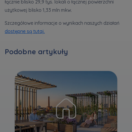
łącznie blisko 29,9 tys. lokali o łącznej powierzchni
użytkowej blisko 1,33 mln mkw.
Zawiadomienia o nabyciu lub posiadaniu znacznego
Szczegółowe informacje o wynikach naszych działań
pakietu akcji proszę wysyłać na
dostępne są tutaj.
notyfikacje@murapol.pl
Podobne artykuły
Skontaktuj się z nami