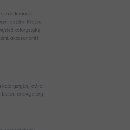
się na kanapie,
nymi gośćmi. Krótko
myśleć kolorystykę
ami, akcesoriami i
zę wysyłać
 kolorystyka, która
e koloru szarego czy