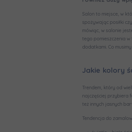
In
Ro
Salon to miejsce, w k
Wy
spożywając posiłki cz
Ro
mówiąc, w salonie jes
Ka
tego pomieszczenia w t
Ro
dodatkami. Co musimy 
Zawiadomie
Jakie kolory 
na
notyfikac
Trendem, który od wie
najczęściej przybiera 
też innych jasnych bar
Tendencja do zamalowy