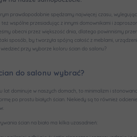
formujemy, że w trosce o najwyższą jakość i
... *
zwiń
tórym prawdopodobnie spędzamy najwięcej czasu, wylegując 
rażam zgodę na otrzymywanie informacji handlowych od
...
y też wspólne przesiadując z innymi domownikami i zaproszo
zwiń
teśmy obecni przez większość dnia, dlatego powinniśmy prze
żdej osobie przysługuje prawo dostępu do treści swoich
... *
aki sposób, by tworzyła spójną całość z meblami, urządzeni
zwiń
wiedzieć przy wyborze koloru ścian do salonu?
nia o nabyciu lub posiadaniu znacznego pakietu akcji pros
ścian do salonu wybrać?
je@murapol.pl
lu lat dominuje w naszych domach, to minimalizm i stonowana
formę po prostu białych ścian. Niekiedy są to również odcieni
w.
Skontaktuj się z nami
wania ścian na biało ma kilka uzasadnień: