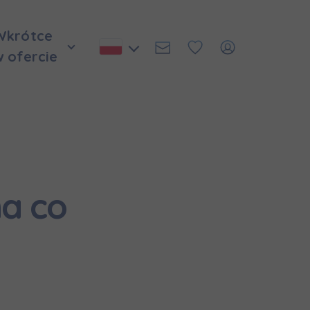
Wkrótce
w ofercie
na co