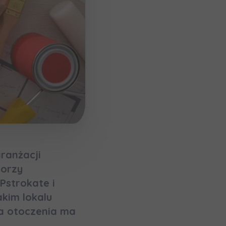
aranżacji
torzy
Pstrokate i
мовою)
akim lokalu
ka otoczenia ma