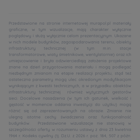
Przedstawione na stronie internetowej murapol.pl materiały
graficzne, w tym wizualizacje, mają charakter wyłącznie
poglądowy i służą wyłącznie celom prezentacyjnym. Ukazane
w nich modele budynków, zagospodarowania terenu, obiekty
infrastruktury technicznej (w tym m.in. stacje
transformatorowe, wiaty śmietnikowe, wentylatornie) oraz ich
umiejscowienie i bryła odzwierciedlają założenia projektowe
znane na dzień przygotowania materiału i mogą podlegać
niezbędnym zmianom na etapie realizacji projektu, stąd też
ostateczna parametry mogą ulec określonym modyfikacjom
wynikającym z kwestii technicznych, a w przypadku obiektów
infrastruktury technicznej również wytycznych gestorów
sieci. Docelowe nasadzenia (w tym ich gatunek, wielkość i
gęstość w momencie oddania inwestycji do użytku) mogą
różnić się od zaprezentowanych na obrazie. Zmianie nie
ulegną istotne cechy świadczenia oraz funkcjonalność
budynków. Przedstawione wizualizacje nie stanowią w
szczególności oferty w rozumieniu ustawy z dnia 23 kwietnia
1964 r. Kodeks cywilny (tj. Dz.U. z 2026 r. poz. 184, 507 z późn.