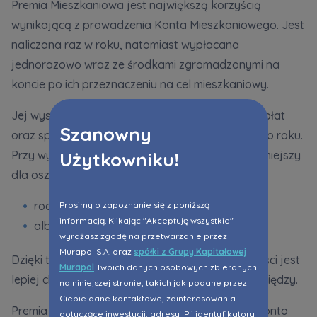
Premia Mieszkaniowa jest największą korzyścią
wynikającą z prowadzenia Konta Mieszkaniowego. Jest
naliczana raz w roku, natomiast wypłacana
jednorazowo wraz ze środkami zgromadzonymi na
koncie po ich przeznaczeniu na cel mieszkaniowy.
Jej wysokość zależy od wartości dokonanych wpłat
Szanowny
oraz specjalnego wskaźnika ustalanego każdego roku.
Użytkowniku!
Przy wyliczaniu premii uwzględniany jest korzystniejszy
dla oszczędzającego wskaźnik:
roczna inflacja,
Prosimy o zapoznanie się z poniższą
informacją. Klikając "Akceptuję wszystkie"
albo wzrost średnich cen 1 m² mieszkań.
wyrażasz zgodę na przetwarzanie przez
Murapol S.A. oraz
spółki z Grupy Kapitałowej
Dzięki temu wartość zgromadzonych oszczędności jest
Murapol
Twoich danych osobowych zbieranych
lepiej chroniona przed utratą siły nabywczej pieniędzy.
na niniejszej stronie, takich jak podane przez
Ciebie dane kontaktowe, zainteresowania
Premia przysługuje osobom, które prowadziły Konto
dotyczące inwestycji, adresy IP i identyfikatory