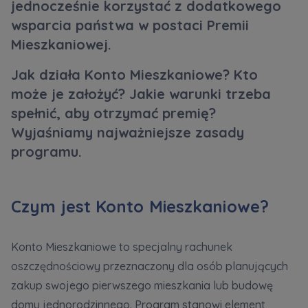
jednocześnie korzystać z dodatkowego
wsparcia państwa w postaci Premii
Zawiadomienia o nabyciu lub posiadaniu znacznego
Mieszkaniowej.
pakietu akcji proszę wysyłać na
Jak działa Konto Mieszkaniowe? Kto
notyfikacje@murapol.pl
może je założyć? Jakie warunki trzeba
spełnić, aby otrzymać premię?
Wyjaśniamy najważniejsze zasady
programu.
Skontaktuj się z nami
Czym jest Konto Mieszkaniowe?
Konto Mieszkaniowe to specjalny rachunek
oszczędnościowy przeznaczony dla osób planujących
zakup swojego pierwszego mieszkania lub budowę
domu jednorodzinnego. Program stanowi element