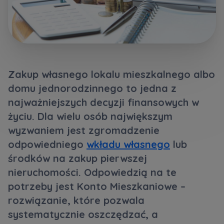
Кожна особа має право отримати доступ до
E-mail
своїх персональних
... *
Wyślij
Wyślij
розширити
Регламент надання електронних послуг товариством гк
Zamawiam obsługę w języku ukraińskim (Замовляю
Zakup własnego lokalu mieszkalnego albo
контакт українською мовою)
Murapol
domu jednorodzinnego to jedna z
najważniejszych decyzji finansowych w
Wyrażam wszystkie zgody
życiu. Dla wielu osób największym
Informujemy, że w trosce o najwyższą jakość i
... *
Зв’яжіться з нами
wyzwaniem jest zgromadzenie
Rozwiń
odpowiedniego
wkładu własnego
lub
Wyrażam zgodę na otrzymywanie informacji
środków na zakup pierwszej
handlowych od
...
nieruchomości. Odpowiedzią na te
Rozwiń
potrzeby jest Konto Mieszkaniowe –
Każdej osobie przysługuje prawo dostępu do
rozwiązanie, które pozwala
treści swoich
... *
systematycznie oszczędzać, a
Rozwiń