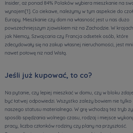
Insider, aż ponad 84% Polaków wybiera mieszkanie na swo
wynajem[1]. Co ciekawe, należymy w tym aspekcie do czo
Zawiadomienia o nabyciu lub posiadaniu znacznego
Europy. Mieszkanie czy dom na własność jest u nas dużo
pakietu akcji proszę wysyłać na
powszechniejszym zjawiskiem niż na Zachodzie. W krajach
notyfikacje@murapol.pl
jak Niemcy, Szwajcaria czy Francja odsetek osób, które
zdecydowały się na zakup własnej nieruchomości, jest mni
nawet połowę niż nad Wisłą.
Skontaktuj się z nami
Jeśli już kupować, to co?
Na pytanie, czy lepiej mieszkać w domu, czy w bloku zdaje 
być łatwej odpowiedzi. Wszystko zależy bowiem nie tylko
naszego statusu materialnego. W grę wchodzą też tryb ży
sposób spędzania wolnego czasu, rodzaj i miejsce wyko
pracy, liczba członków rodziny czy plany na przyszłość.