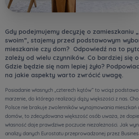
Кожна особа має право отримати доступ до
E-mail
своїх персональних
... *
Wyślij
Wyślij
розширити
Gdy podejmujemy decyzję o zamieszkaniu 
Регламент надання електронних послуг товариством гк
swoim”, stajemy przed podstawowym wybo
Zamawiam obsługę w języku ukraińskim (Замовляю
контакт українською мовою)
Murapol
mieszkanie czy dom? Odpowiedź na to pyt
zależy od wielu czynników. Co bardziej się 
Wyrażam wszystkie zgody
Gdzie będzie się nam lepiej żyło? Podpowi
na jakie aspekty warto zwrócić uwagę.
Informujemy, że w trosce o najwyższą jakość i
... *
Зв’яжіться з нами
Rozwiń
Posiadanie własnych „czterech kątów” to wciąż podstawow
Wyrażam zgodę na otrzymywanie informacji
marzenie, do którego realizacji dąży większości z nas. Ch
handlowych od
...
Polsce nie brakuje zwolenników wynajmowania mieszkań 
Rozwiń
domów, to zdecydowana większość osób uważa, że dopi
Każdej osobie przysługuje prawo dostępu do
własność daje prawdziwe poczucie niezależności. Jak wyn
treści swoich
... *
analizy danych Eurostatu przeprowadzonej przez Busines
Rozwiń