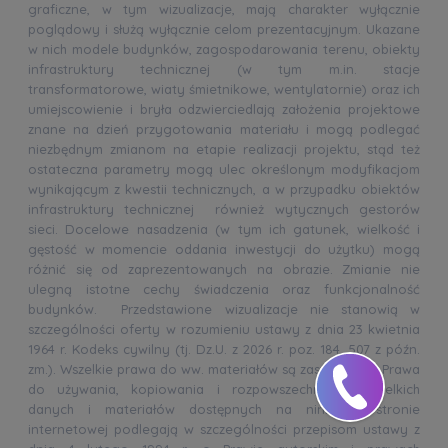
graficzne, w tym wizualizacje, mają charakter wyłącznie
poglądowy i służą wyłącznie celom prezentacyjnym. Ukazane
w nich modele budynków, zagospodarowania terenu, obiekty
infrastruktury technicznej (w tym m.in. stacje
transformatorowe, wiaty śmietnikowe, wentylatornie) oraz ich
umiejscowienie i bryła odzwierciedlają założenia projektowe
znane na dzień przygotowania materiału i mogą podlegać
niezbędnym zmianom na etapie realizacji projektu, stąd też
ostateczna parametry mogą ulec określonym modyfikacjom
wynikającym z kwestii technicznych, a w przypadku obiektów
infrastruktury technicznej również wytycznych gestorów
sieci. Docelowe nasadzenia (w tym ich gatunek, wielkość i
gęstość w momencie oddania inwestycji do użytku) mogą
różnić się od zaprezentowanych na obrazie. Zmianie nie
ulegną istotne cechy świadczenia oraz funkcjonalność
budynków. Przedstawione wizualizacje nie stanowią w
szczególności oferty w rozumieniu ustawy z dnia 23 kwietnia
1964 r. Kodeks cywilny (tj. Dz.U. z 2026 r. poz. 184, 507 z późn.
zm.). Wszelkie prawa do ww. materiałów są zastrzeżone. Prawa
do używania, kopiowania i rozpowszechniania wszelkich
danych i materiałów dostępnych na niniejszej stronie
internetowej podlegają w szczególności przepisom ustawy z