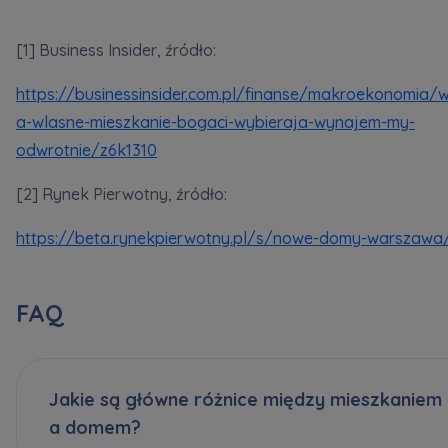
Dane o aktywności na naszej stronie mogą być
także udostępniane
zaufanym partnerom
.
[1] Business Insider, źródło:
Twoje dane są współadministrowane przez
https://businessinsider.com.pl/finanse/makroekonomia/
spółki z Grupy Kapitałowej Murapol
. Więcej o
a-wlasne-mieszkanie-bogaci-wybieraja-wynajem-my-
tym jak przetwarzamy dane, wykorzystujemy
cookies i jakie przysługują Ci prawa znajdziesz
odwrotnie/z6k1310
w
Polityce prywatności
.
[2] Rynek Pierwotny, źródło:
https://beta.rynekpierwotny.pl/s/nowe-domy-warszawa
FAQ
Jakie są główne różnice między mieszkaniem
a domem?