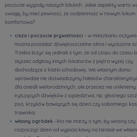
poczucie wygody naszych bliskich. Jakie aspekty warto w
uwagę, by mieć pewność, że codzienność w nowym lokum 
komfortowa?
cisza i poczucie prywatności
– w mieszkaniu oczywiś
można posiadać dźwiękoszczelne okna i wyciszone śc
Trzeba liczyć się jednak z tym, że od czasu do czasu
słyszeć odgłosy innych lokatorów z piętra wyżej czy
dochodzące z klatki schodowej. We własnym domu
wprawdzie nie doświadczymy hałasów charakterysty
dla osiedli wielorodzinnych, ale przecież nie unikniemy
irytujących dźwięków z sąsiedztwa, np. głośnego szc
psa, krzyków bawiących się dzieci czy sobotniego ko
trawnika;
własny ogródek
–kto nie marzy o tym, by wiosną czy
rozpocząć dzień od wypicia kawy na tarasie we włas