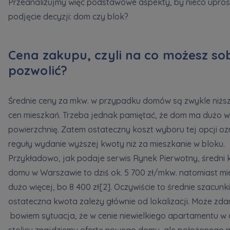
Przeanalizujmy więc podstawowe aspekty, by nieco uproś
podjęcie decyzji: dom czy blok?
Cena zakupu, czyli na co możesz so
pozwolić?
Średnie ceny za mkw. w przypadku domów są zwykle niżs
cen mieszkań. Trzeba jednak pamiętać, że dom ma dużo w
powierzchnię. Zatem ostateczny koszt wyboru tej opcji oz
reguły wydanie wyższej kwoty niż za mieszkanie w bloku.
Przykładowo, jak podaje serwis Rynek Pierwotny, średni 
domu w Warszawie to dziś ok. 5 700 zł/mkw. natomiast mi
dużo więcej, bo 8 400 zł[2]. Oczywiście to średnie szacunki
ostateczna kwota zależy głównie od lokalizacji. Może zdar
bowiem sytuacja, że w cenie niewielkiego apartamentu w
stolicy znajdziemy ofertę nowego domu, ale położonego 