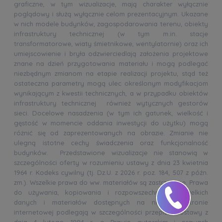
graficzne, w tym wizualizacje, mają charakter wyłącznie
poglądowy i służą wyłącznie celom prezentacyjnym. Ukazane
w nich modele budynków, zagospodarowania terenu, obiekty
infrastruktury technicznej (w tym m.in. stacje
transformatorowe, wiaty śmietnikowe, wentylatornie) oraz ich
umiejscowienie i bryła odzwierciedlają założenia projektowe
znane na dzień przygotowania materiału i mogą podlegać
niezbędnym zmianom na etapie realizacji projektu, stąd też
ostateczna parametry mogą ulec określonym modyfikacjom
wynikającym z kwestii technicznych, a w przypadku obiektów
infrastruktury technicznej również wytycznych gestorów
sieci. Docelowe nasadzenia (w tym ich gatunek, wielkość i
gęstość w momencie oddania inwestycji do użytku) mogą
różnić się od zaprezentowanych na obrazie. Zmianie nie
ulegną istotne cechy świadczenia oraz funkcjonalność
budynków. Przedstawione wizualizacje nie stanowią w
szczególności oferty w rozumieniu ustawy z dnia 23 kwietnia
1964 r. Kodeks cywilny (tj. Dz.U. z 2026 r. poz. 184, 507 z późn.
zm.). Wszelkie prawa do ww. materiałów są zastrzeżone. Prawa
do używania, kopiowania i rozpowszechniania wszelkich
danych i materiałów dostępnych na niniejszej stronie
internetowej podlegają w szczególności przepisom ustawy z
dnia 4 lutego 1994 r. o Prawie autorskim i prawach