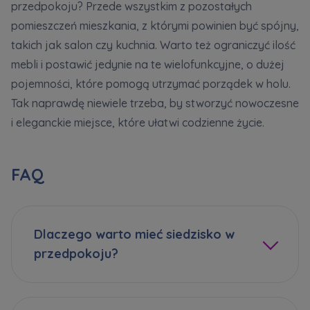
przedpokoju? Przede wszystkim z pozostałych
Strona wykorzystuje pliki cookies w celach
pomieszczeń mieszkania, z którymi powinien być spójny,
analitycznych i statystycznych służących
poprawie stosowanych funkcjonalności i usług
takich jak salon czy kuchnia. Warto też ograniczyć ilość
świadczonych za pośrednictwem strony oraz
mebli i postawić jedynie na te wielofunkcyjne, o dużej
wyjaśnienia okoliczności niedozwolonego
pojemności, które pomogą utrzymać porządek w holu.
korzystania z Serwisu, a także w celach
marketingowych, które wynikają z prawnie
Tak naprawdę niewiele trzeba, by stworzyć nowoczesne
uzasadnionych interesów realizowanych przez
i eleganckie miejsce, które ułatwi codzienne życie.
Administratora.
Dane o aktywności na naszej stronie mogą być
FAQ
także udostępniane
zaufanym partnerom
.
Twoje dane są współadministrowane przez
spółki z Grupy Kapitałowej Murapol
. Więcej o
Dlaczego warto mieć siedzisko w
tym jak przetwarzamy dane, wykorzystujemy
przedpokoju?
cookies i jakie przysługują Ci prawa znajdziesz
w
Polityce prywatności
.