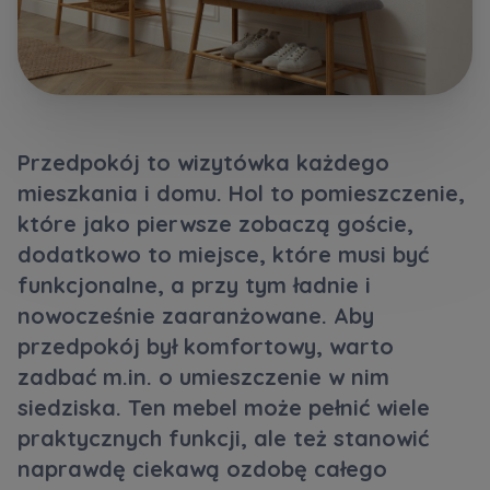
Кожна особа має право отримати доступ до
E-mail
своїх персональних
... *
Wyślij
Wyślij
розширити
Регламент надання електронних послуг товариством гк
Zamawiam obsługę w języku ukraińskim (Замовляю
Przedpokój to wizytówka każdego
контакт українською мовою)
Murapol
mieszkania i domu. Hol to pomieszczenie,
które jako pierwsze zobaczą goście,
Wyrażam wszystkie zgody
dodatkowo to miejsce, które musi być
Informujemy, że w trosce o najwyższą jakość i
... *
Зв’яжіться з нами
funkcjonalne, a przy tym ładnie i
Rozwiń
nowocześnie zaaranżowane. Aby
Wyrażam zgodę na otrzymywanie informacji
przedpokój był komfortowy, warto
handlowych od
...
zadbać m.in. o umieszczenie w nim
Rozwiń
siedziska. Ten mebel może pełnić wiele
Każdej osobie przysługuje prawo dostępu do
praktycznych funkcji, ale też stanowić
treści swoich
... *
naprawdę ciekawą ozdobę całego
Rozwiń