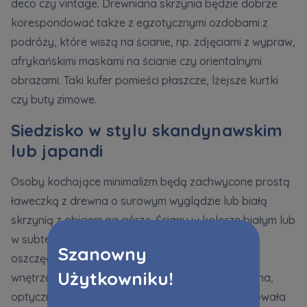
deco czy vintage. Drewniana skrzynia będzie dobrze
korespondować także z egzotycznymi ozdobami z
podróży, które wiszą na ścianie, np. zdjęciami z wypraw,
afrykańskimi maskami na ścianie czy orientalnymi
obrazami. Taki kufer pomieści płaszcze, lżejsze kurtki
czy buty zimowe.
Siedzisko w stylu skandynawskim
lub japandi
Osoby kochające minimalizm będą zachwycone prostą
ławeczką z drewna o surowym wyglądzie lub białą
skrzynią z obiciem na górze. Ściany w kolorze białym lub
w subtelnej beżowej tonacji, proste meble i
Szanowny
oszczędność w dodatkach to przepis na idealne
Użytkowniku!
wnętrze w stylu skandynawskim lub japandi. Jasna,
optycznie powiększona przestrzeń będzie emanowała