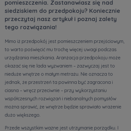
pomieszczenia. Zastanawiasz się nad
siedziskiem do przedpokoju? Koniecznie
Zawiadomienia o nabyciu lub posiadaniu znacznego
przeczytaj nasz artykuł i poznaj zalety
pakietu akcji proszę wysyłać na
tego rozwiązania!
notyfikacje@murapol.pl
Mimo iż przedpokój jest pomieszczeniem przejściowym,
to warto poświęcić mu trochę więcej uwagi podczas
urządzania mieszkania. Aranżacja przedpokoju może
Skontaktuj się z nami
okazać się nie lada wyzwaniem – zazwyczaj jest to
nieduże wnętrze o małym metrażu. Nie oznacza to
jednak, że przestrzeń ta powinna być zagracona i
ciasna – wręcz przeciwnie – przy wykorzystaniu
współczesnych rozwiązań i niebanalnych pomysłów
można sprawić, że wnętrze będzie sprawiało wrażenie
dużo większego.
Przede wszystkim ważne jest utrzymanie porządku. I