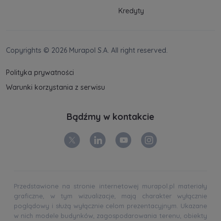
analitycznych i statystycznych służących
Kredyty
poprawie stosowanych funkcjonalności i usług
świadczonych za pośrednictwem strony oraz
wyjaśnienia okoliczności niedozwolonego
korzystania z Serwisu, a także w celach
Copyrights © 2026 Murapol S.A. All right reserved.
marketingowych, które wynikają z prawnie
uzasadnionych interesów realizowanych przez
Polityka prywatności
Administratora.
Warunki korzystania z serwisu
Dane o aktywności na naszej stronie mogą być
także udostępniane
zaufanym partnerom
.
Bądźmy w kontakcie
Twoje dane są współadministrowane przez
spółki z Grupy Kapitałowej Murapol
. Więcej o
tym jak przetwarzamy dane, wykorzystujemy
cookies i jakie przysługują Ci prawa znajdziesz
w
Polityce prywatności
.
Przedstawione na stronie internetowej murapol.pl materiały
graficzne, w tym wizualizacje, mają charakter wyłącznie
poglądowy i służą wyłącznie celom prezentacyjnym. Ukazane
w nich modele budynków, zagospodarowania terenu, obiekty