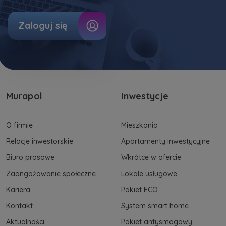
Dane o aktywności na naszej stronie mogą być
Zaloguj się
także udostępniane
zaufanym partnerom
.
Twoje dane są współadministrowane przez
spółki z Grupy Kapitałowej Murapol
. Więcej o
tym jak przetwarzamy dane, wykorzystujemy
cookies i jakie przysługują Ci prawa znajdziesz
w
Polityce prywatności
.
Murapol
Inwestycje
O firmie
Mieszkania
Relacje inwestorskie
Apartamenty inwestycyjne
Biuro prasowe
Wkrótce w ofercie
Zaangażowanie społeczne
Lokale usługowe
Kariera
Pakiet ECO
Kontakt
System smart home
Aktualności
Pakiet antysmogowy