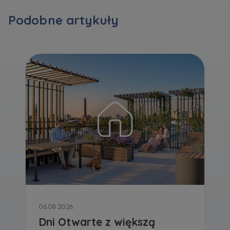
Podobne artykuły
Zawiadomienia o nabyciu lub posiadaniu znacznego
pakietu akcji proszę wysyłać na
notyfikacje@murapol.pl
Skontaktuj się z nami
06.08.2026
Dni Otwarte z większą