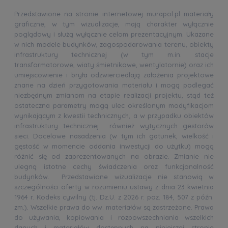
Przedstawione na stronie internetowej murapol.pl materiały
graficzne, w tym wizualizacje, mają charakter wyłącznie
poglądowy i służą wyłącznie celom prezentacyjnym. Ukazane
w nich modele budynków, zagospodarowania terenu, obiekty
infrastruktury technicznej (w tym m.in. stacje
transformatorowe, wiaty śmietnikowe, wentylatornie) oraz ich
umiejscowienie i bryła odzwierciedlają założenia projektowe
znane na dzień przygotowania materiału i mogą podlegać
niezbędnym zmianom na etapie realizacji projektu, stąd też
ostateczna parametry mogą ulec określonym modyfikacjom
wynikającym z kwestii technicznych, a w przypadku obiektów
infrastruktury technicznej również wytycznych gestorów
sieci. Docelowe nasadzenia (w tym ich gatunek, wielkość i
gęstość w momencie oddania inwestycji do użytku) mogą
różnić się od zaprezentowanych na obrazie. Zmianie nie
ulegną istotne cechy świadczenia oraz funkcjonalność
budynków. Przedstawione wizualizacje nie stanowią w
szczególności oferty w rozumieniu ustawy z dnia 23 kwietnia
1964 r. Kodeks cywilny (tj. Dz.U. z 2026 r. poz. 184, 507 z późn.
zm.). Wszelkie prawa do ww. materiałów są zastrzeżone. Prawa
do używania, kopiowania i rozpowszechniania wszelkich
danych i materiałów dostępnych na niniejszej stronie