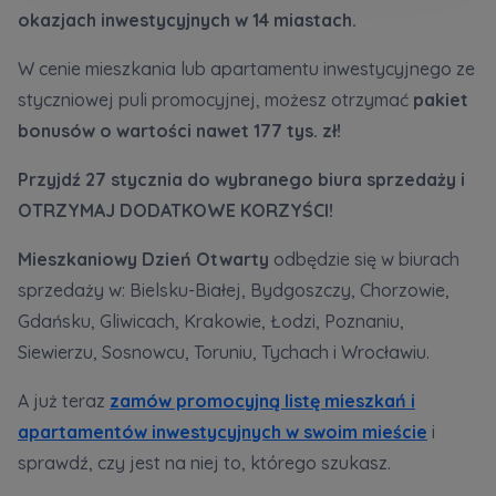
Кожна особа має право отримати доступ до
E-mail
okazjach inwestycyjnych w 14 miastach.
своїх персональних
... *
Wyślij
Wyślij
розширити
W cenie mieszkania lub apartamentu inwestycyjnego ze
styczniowej puli promocyjnej, możesz otrzymać
pakiet
bonusów o wartości nawet 177 tys. zł!
Регламент надання електронних послуг товариством гк
Zamawiam obsługę w języku ukraińskim (Замовляю
контакт українською мовою)
Murapol
Przyjdź 27 stycznia do wybranego biura sprzedaży i
OTRZYMAJ DODATKOWE KORZYŚCI!
Wyrażam wszystkie zgody
Mieszkaniowy Dzień Otwarty
odbędzie się w biurach
Informujemy, że w trosce o najwyższą jakość i
... *
Зв’яжіться з нами
sprzedaży w: Bielsku-Białej, Bydgoszczy, Chorzowie,
Rozwiń
Gdańsku, Gliwicach, Krakowie, Łodzi, Poznaniu,
Wyrażam zgodę na otrzymywanie informacji
Siewierzu, Sosnowcu, Toruniu, Tychach i Wrocławiu.
handlowych od
...
Rozwiń
A już teraz
zamów promocyjną listę mieszkań i
Każdej osobie przysługuje prawo dostępu do
apartamentów inwestycyjnych w swoim mieście
i
treści swoich
... *
sprawdź, czy jest na niej to, którego szukasz.
Rozwiń