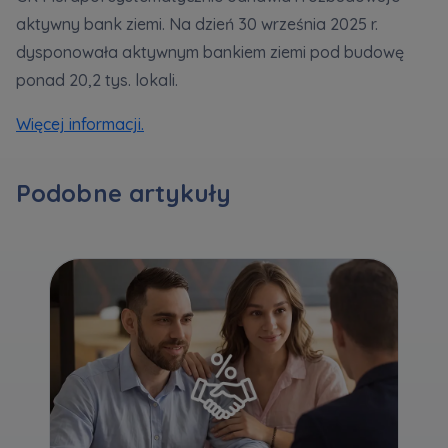
aktywny bank ziemi. Na dzień 30 września 2025 r.
Zawiadomienia o nabyciu lub posiadaniu znacznego
dysponowała aktywnym bankiem ziemi pod budowę
pakietu akcji proszę wysyłać na
ponad 20,2 tys. lokali.
notyfikacje@murapol.pl
Więcej informacji.
Podobne artykuły
Skontaktuj się z nami