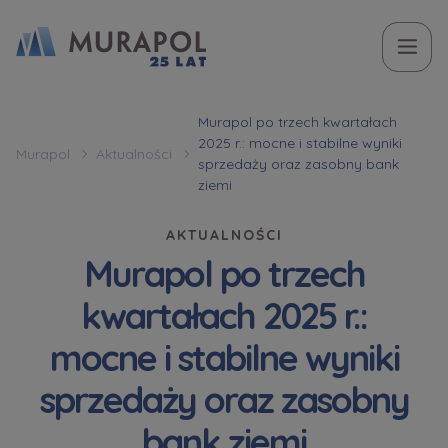
Temat
Imię i nazwisko
Imię i nazwisko
Вас зацікавила наша пропозиція? Заповніть бланк,
Murapol po trzech kwartałach
2025 r.: mocne i stabilne wyniki
і наші консультанти нададуть Вам детальну
Murapol
Aktualności
Zakup mieszkania | lokalu
sprzedaży oraz zasobny bank
інформацію з приводу наших квартир та
ziemi
апартаментів інвестиційних у вибраному місті.
W jakiej sprawie się kontaktujesz
Telefon
Telefon
AKTUALNOŚCI
Murapol po trzech
Оберіть місто
kwartałach 2025 r.:
Оберіть місто
E-mail
E-mail
mocne i stabilne wyniki
Ім’я та прізвище
Ulubione
sprzedaży oraz zasobny
Nie wybrano
bank ziemi
Wiadomość
Wiadomość