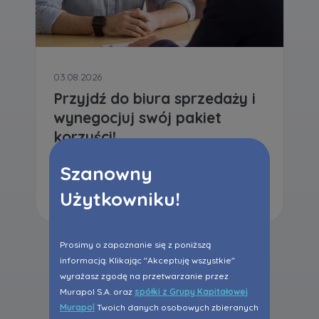
03.08.2026
Przyjdź do biura sprzedaży i
wynegocjuj swój pakiet
korzyści!
Szanowny
Czytaj dalej
Użytkowniku!
Prosimy o zapoznanie się z poniższą
informacją. Klikając "Akceptuję wszystkie"
wyrażasz zgodę na przetwarzanie przez
Wszystkie aktualności
Murapol S.A. oraz
spółki z Grupy Kapitałowej
Murapol
Twoich danych osobowych zbieranych