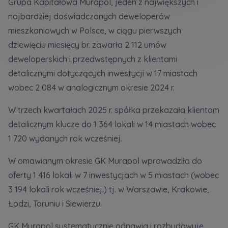
Grupa Kapitałowa Murapol, jeden z największych i
Кожна особа має право отримати доступ до
E-mail
своїх персональних
... *
najbardziej doświadczonych deweloperów
Wyślij
Wyślij
розширити
mieszkaniowych w Polsce, w ciągu pierwszych
dziewięciu miesięcy br. zawarła 2 112 umów
deweloperskich i przedwstępnych z klientami
Регламент надання електронних послуг товариством гк
Zamawiam obsługę w języku ukraińskim (Замовляю
detalicznymi dotyczących inwestycji w 17 miastach
контакт українською мовою)
Murapol
wobec 2 084 w analogicznym okresie 2024 r.
Wyrażam wszystkie zgody
W trzech kwartałach 2025 r. spółka przekazała klientom
detalicznym klucze do 1 364 lokali w 14 miastach wobec
Informujemy, że w trosce o najwyższą jakość i
... *
Зв’яжіться з нами
1 720 wydanych rok wcześniej.
Rozwiń
Wyrażam zgodę na otrzymywanie informacji
W omawianym okresie GK Murapol wprowadziła do
handlowych od
...
oferty 1 416 lokali w 7 inwestycjach w 5 miastach (wobec
Rozwiń
3 194 lokali rok wcześniej.) tj. w Warszawie, Krakowie,
Każdej osobie przysługuje prawo dostępu do
Łodzi, Toruniu i Siewierzu.
treści swoich
... *
Rozwiń
GK Murapol systematycznie odnawia i rozbudowuje