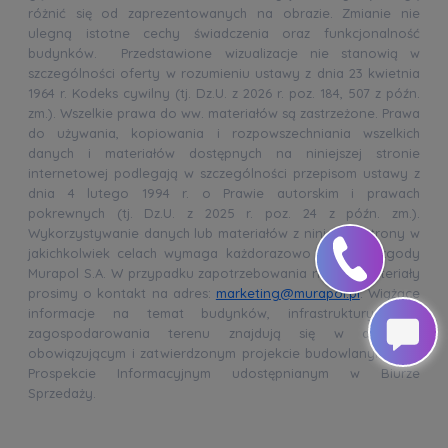
różnić się od zaprezentowanych na obrazie. Zmianie nie
ulegną istotne cechy świadczenia oraz funkcjonalność
budynków. Przedstawione wizualizacje nie stanowią w
szczególności oferty w rozumieniu ustawy z dnia 23 kwietnia
1964 r. Kodeks cywilny (tj. Dz.U. z 2026 r. poz. 184, 507 z późn.
zm.). Wszelkie prawa do ww. materiałów są zastrzeżone. Prawa
do używania, kopiowania i rozpowszechniania wszelkich
danych i materiałów dostępnych na niniejszej stronie
internetowej podlegają w szczególności przepisom ustawy z
dnia 4 lutego 1994 r. o Prawie autorskim i prawach
pokrewnych (tj. Dz.U. z 2025 r. poz. 24 z późn. zm.).
Wykorzystywanie danych lub materiałów z niniejszej strony w
jakichkolwiek celach wymaga każdorazowo pisemnej zgody
Murapol S.A. W przypadku zapotrzebowania na ww. materiały
prosimy o kontakt na adres:
marketing@murapol.pl
. Wiążące
informacje na temat budynków, infrastruktury oraz
zagospodarowania terenu znajdują się w aktualnie
obowiązującym i zatwierdzonym projekcie budowlanym oraz
Prospekcie Informacyjnym udostępnianym w Biurze
Sprzedaży.