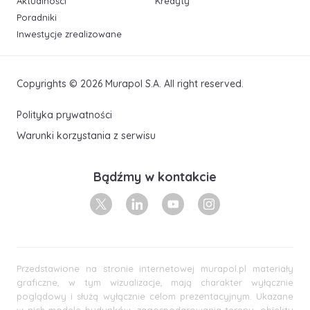
Aktualności
Kredyty
Poradniki
Inwestycje zrealizowane
Copyrights © 2026 Murapol S.A. All right reserved.
Polityka prywatności
Warunki korzystania z serwisu
Bądźmy w kontakcie
X
Linkedin
Youtube
Instagram
Przedstawione na stronie internetowej murapol.pl materiały
graficzne, w tym wizualizacje, mają charakter wyłącznie
poglądowy i służą wyłącznie celom prezentacyjnym. Ukazane
w nich modele budynków, zagospodarowania terenu, obiekty