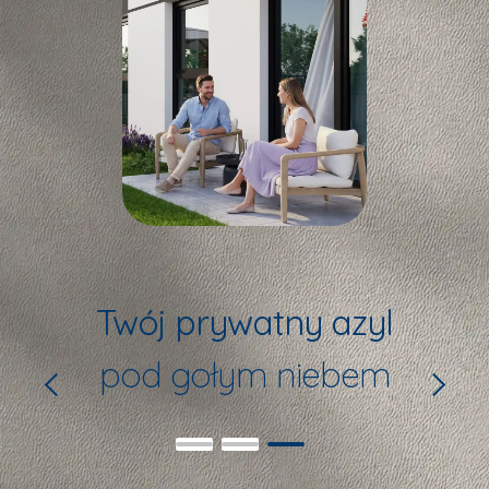
Luksusowy
Miejskie atrakcje
Twój prywatny azyl
wypoczynek
pod gołym niebem