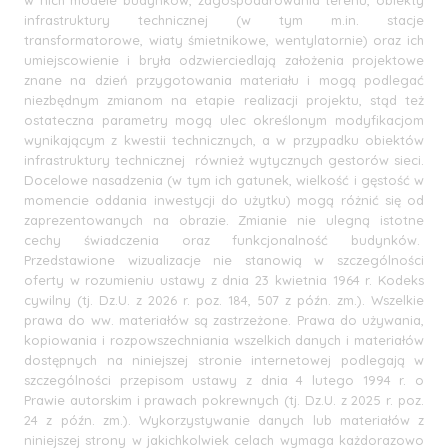
infrastruktury technicznej (w tym m.in. stacje
transformatorowe, wiaty śmietnikowe, wentylatornie) oraz ich
umiejscowienie i bryła odzwierciedlają założenia projektowe
znane na dzień przygotowania materiału i mogą podlegać
niezbędnym zmianom na etapie realizacji projektu, stąd też
ostateczna parametry mogą ulec określonym modyfikacjom
wynikającym z kwestii technicznych, a w przypadku obiektów
infrastruktury technicznej również wytycznych gestorów sieci.
Docelowe nasadzenia (w tym ich gatunek, wielkość i gęstość w
momencie oddania inwestycji do użytku) mogą różnić się od
zaprezentowanych na obrazie. Zmianie nie ulegną istotne
cechy świadczenia oraz funkcjonalność budynków.
Przedstawione wizualizacje nie stanowią w szczególności
oferty w rozumieniu ustawy z dnia 23 kwietnia 1964 r. Kodeks
cywilny (tj. Dz.U. z 2026 r. poz. 184, 507 z późn. zm.). Wszelkie
prawa do ww. materiałów są zastrzeżone. Prawa do używania,
kopiowania i rozpowszechniania wszelkich danych i materiałów
dostępnych na niniejszej stronie internetowej podlegają w
szczególności przepisom ustawy z dnia 4 lutego 1994 r. o
Prawie autorskim i prawach pokrewnych (tj. Dz.U. z 2025 r. poz.
24 z późn. zm.). Wykorzystywanie danych lub materiałów z
niniejszej strony w jakichkolwiek celach wymaga każdorazowo