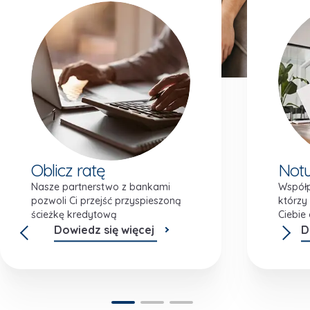
Atuty inwestycji
Oblicz ratę
Notu
Nasze partnerstwo z bankami
Współp
pozwoli Ci przejść przyspieszoną
którzy
ścieżkę kredytową
Ciebie
Dowiedz się więcej
D