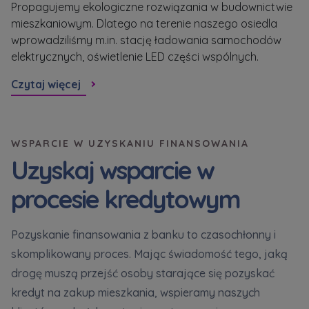
Propagujemy ekologiczne rozwiązania w budownictwie
Sp
poprawie stosowanych funkcjonalności i usług
mieszkaniowym. Dlatego na terenie naszego osiedla
me
świadczonych za pośrednictwem strony oraz
wprowadziliśmy m.in. stację ładowania samochodów
tz
wyjaśnienia okoliczności niedozwolonego
elektrycznych, oświetlenie LED części wspólnych.
korzystania z Serwisu, a także w celach
Cz
marketingowych, które wynikają z prawnie
Czytaj więcej
uzasadnionych interesów realizowanych przez
Administratora.
Dane o aktywności na naszej stronie mogą być
WSPARCIE W UZYSKANIU FINANSOWANIA
także udostępniane
zaufanym partnerom
.
Uzyskaj wsparcie w
Twoje dane są współadministrowane przez
procesie kredytowym
spółki z Grupy Kapitałowej Murapol
. Więcej o
tym jak przetwarzamy dane, wykorzystujemy
cookies i jakie przysługują Ci prawa znajdziesz
Pozyskanie finansowania z banku to czasochłonny i
w
Polityce prywatności
.
skomplikowany proces. Mając świadomość tego, jaką
drogę muszą przejść osoby starające się pozyskać
kredyt na zakup mieszkania, wspieramy naszych