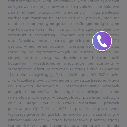
transformatorowe, wiaty śmietnikowe, wentylatornie) oraz ich
umiejscowienie i bryła odzwierciedlają założenia projektowe
znane na dzień przygotowania materiału i mogą podlegać
niezbędnym zmianom na etapie realizacji projektu, stąd też
ostateczna parametry mogą ulec określonym modyfikacjom
wynikającym z kwestii technicznych, a w przypadku obiektów
infrastruktury technicznej również wytycznych gestorów
sieci. Docelowe nasadzenia (w tym ich gatunek, wielkość i
gęstość w momencie oddania inwestycji do użytku) mogą
różnić się od zaprezentowanych na obrazie. Zmianie nie
ulegną istotne cechy świadczenia oraz funkcjonalność
budynków. Przedstawione wizualizacje nie stanowią w
szczególności oferty w rozumieniu ustawy z dnia 23 kwietnia
1964 r. Kodeks cywilny (tj. Dz.U. z 2026 r. poz. 184, 507 z późn.
zm.). Wszelkie prawa do ww. materiałów są zastrzeżone. Prawa
do używania, kopiowania i rozpowszechniania wszelkich
danych i materiałów dostępnych na niniejszej stronie
internetowej podlegają w szczególności przepisom ustawy z
dnia 4 lutego 1994 r. o Prawie autorskim i prawach
pokrewnych (tj. Dz.U. z 2025 r. poz. 24 z późn. zm.).
Wykorzystywanie danych lub materiałów z niniejszej strony w
jakichkolwiek celach wymaga każdorazowo pisemnej zgody
Murapol S.A. W przypadku zapotrzebowania na ww. materiały