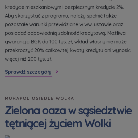
Кожна особа має право отримати доступ до
E-mail
kredycie mieszkaniowym i bezpiecznym kredycie 2%.
своїх персональних
... *
Wyślij
Wyślij
Aby skorzystać z programu, należy spełnić także
розширити
pozostałe warunki przewidziane w ww. ustawie oraz
posiadać odpowiednią zdolność kredytową. Możliwa
Регламент надання електронних послуг товариством гк
Zamawiam obsługę w języku ukraińskim (Замовляю
gwarancja BGK do 100 tys. zł; wkład własny nie może
контакт українською мовою)
Murapol
przekroczyć 20% całkowitej kwoty kredytu ani wynosić
więcej niż 200 tys. zł.
Wyrażam wszystkie zgody
Sprawdź szczegóły
Informujemy, że w trosce o najwyższą jakość i
... *
Зв’яжіться з нами
Rozwiń
Wyrażam zgodę na otrzymywanie informacji
MURAPOL OSIEDLE WOLKA
handlowych od
...
Zielona oaza w sąsiedztwie
Rozwiń
tętniącej życiem Wolki
Każdej osobie przysługuje prawo dostępu do
treści swoich
... *
Rozwiń