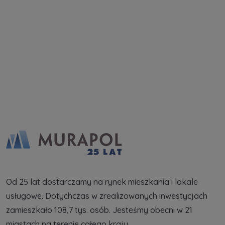
Każdej osobie przysługuje prawo dostępu do
treści swoich
... *
Rozwiń
Zapytaj o ofertę
Od 25 lat dostarczamy na rynek mieszkania i lokale
usługowe. Dotychczas w zrealizowanych inwestycjach
zamieszkało 108,7 tys. osób. Jesteśmy obecni w 21
miastach na terenie całego kraju.