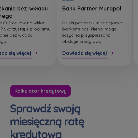
zkanie bez wkładu
Bank Partner Murapol
nego
e Ci środków na wkład
Dzięki partnerskim relacjom z
? Skorzystaj z programu
bankami nasi klienci mogą
anie bez wkładu
liczyć na przyspieszoną
ego.
obsługę kredytową.
dz się więcej
Dowiedz się więcej
Kalkulator kredytowy
Sprawdź swoją
miesięczną ratę
kredytową