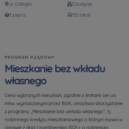
ul. Odległa
3 budynki
Dodatkowe pliki (.doc, .docx, .pdf)
Телефон
3 piętra
135 lokali
Wybierz miasto
Електронна пошта
Wyrażam wszystkie zgody
Wyrażam wszystkie zgody
Wybierz miasto
PROGRAM RZĄDOWY
Informujemy, że w trosce o najwyższą jakość i
Informujemy, że w trosce o najwyższą jakość i
... *
... *
Mieszkanie bez wkładu
Rozwiń
Rozwiń
Imię i nazwisko
Надаю всі згоди
Wyrażam zgodę otrzymywanie informacji
Wyrażam zgodę otrzymywanie informacji
własnego
handlowych od
handlowych od
...
...
Повідомляємо, що для забезпечення найвищої
Rozwiń
Rozwiń
якості
... *
Cena wybranych mieszkań, zgodnie z limitami cen za
Każdej osobie przysługuje prawo dostępu do
Każdej osobie przysługuje prawo dostępu do
розширити
Telefon
mkw. wyznaczanymi przez BGK, umożliwia skorzystanie
treści swoich
treści swoich
... *
... *
Даю згоду на отримання комерційної інформації
Rozwiń
Rozwiń
z programu „Mieszkanie bez wkładu własnego”, tj.
від
...
rodzinnego kredytu mieszkaniowego o którym mowa w
розширити
Ustawie z dnia 1 października 2021 r. o rodzinnym