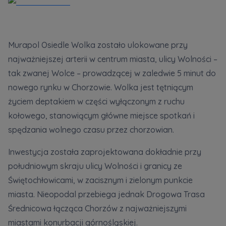
Zawiadomienia o nabyciu lub posiadaniu znacznego
pakietu akcji proszę wysyłać na
Murapol Osiedle Wolka zostało ulokowane przy
notyfikacje@murapol.pl
najważniejszej arterii w centrum miasta, ulicy Wolności –
tak zwanej Wolce – prowadzącej w zaledwie 5 minut do
nowego rynku w Chorzowie. Wolka jest tętniącym
życiem deptakiem w części wyłączonym z ruchu
Skontaktuj się z nami
kołowego, stanowiącym główne miejsce spotkań i
spędzania wolnego czasu przez chorzowian.
Inwestycja została zaprojektowana dokładnie przy
południowym skraju ulicy Wolności i granicy ze
Świętochłowicami, w zacisznym i zielonym punkcie
miasta. Nieopodal przebiega jednak Drogowa Trasa
Średnicowa łącząca Chorzów z najważniejszymi
miastami konurbacji górnośląskiej.