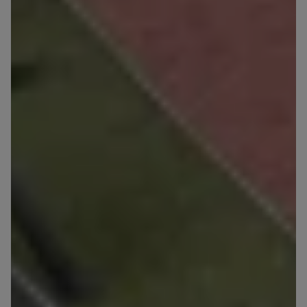
spółki z Grupy Kapitałowej Murapol
. Więcej o
tym jak przetwarzamy dane, wykorzystujemy
cookies i jakie przysługują Ci prawa znajdziesz
w
Polityce prywatności
.