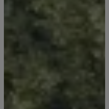
Zawiadomienia o nabyciu lub posiadaniu znacznego
pakietu akcji proszę wysyłać na
notyfikacje@murapol.pl
Skontaktuj się z nami