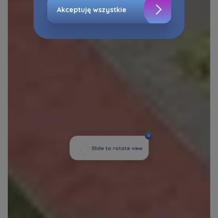
Akceptuję wszystkie
Zaznaczamy, iż zgoda jest dobrowolna i
możesz ją w dowolnym momencie wycofać w
ustawieniach zaawansowanych Twojej
przeglądarki.
Strona wykorzystuje pliki cookies w celach
analitycznych i statystycznych służących
poprawie stosowanych funkcjonalności i usług
świadczonych za pośrednictwem strony oraz
wyjaśnienia okoliczności niedozwolonego
korzystania z Serwisu, a także w celach
marketingowych, które wynikają z prawnie
uzasadnionych interesów realizowanych przez
Administratora.
Dane o aktywności na naszej stronie mogą być
także udostępniane
zaufanym partnerom
.
Twoje dane są współadministrowane przez