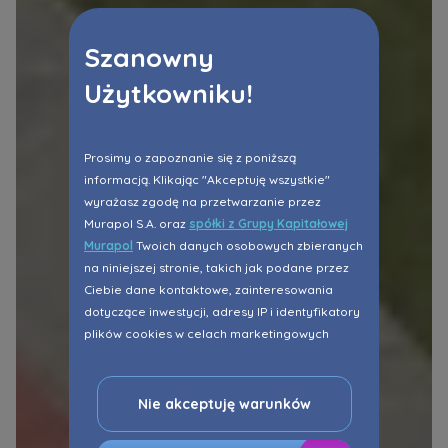
Szanowny
Użytkowniku!
Prosimy o zapoznanie się z poniższą
informacją. Klikając "Akceptuję wszystkie"
wyrażasz zgodę na przetwarzanie przez
Murapol S.A. oraz
spółki z Grupy Kapitałowej
Murapol
Twoich danych osobowych zbieranych
na niniejszej stronie, takich jak podane przez
Ciebie dane kontaktowe, zainteresowania
dotyczące inwestycji, adresy IP i identyfikatory
plików cookies w celach marketingowych
polegających na dopasowaniu treści reklamy
do Twoich potrzeb, w tym w oparciu o
profilowanie. Oczywiście, możesz nie wyrazić
Nie akceptuję warunków
przedmiotowej zgody klikając ”Nie akceptuję
warunków”.