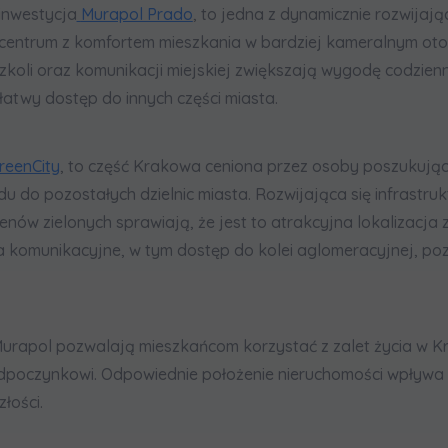
inwestycja
Murapol Prado
, to jedna z dynamicznie rozwijają
i centrum z komfortem mieszkania w bardziej kameralnym ot
zkoli oraz komunikacji miejskiej zwiększają wygodę codzi
 łatwy dostęp do innych części miasta.
reenCity
, to część Krakowa ceniona przez osoby poszukujące
 do pozostałych dzielnic miasta. Rozwijająca się infrastru
ów zielonych sprawiają, że jest to atrakcyjna lokalizacja z
a komunikacyjne, w tym dostęp do kolei aglomeracyjnej, po
Murapol pozwalają mieszkańcom korzystać z zalet życia w Kr
dpoczynkowi. Odpowiednie położenie nieruchomości wpływa n
łości.