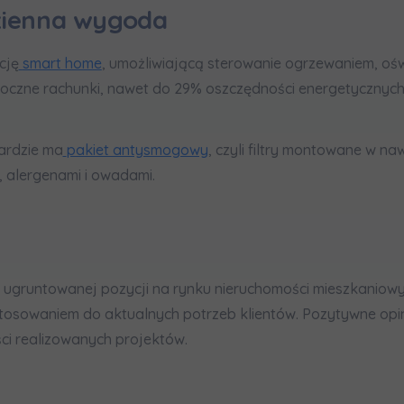
dzienna wygoda
cję
smart home
, umożliwiającą sterowanie ogrzewaniem, oświ
roczne rachunki, nawet do 29% oszczędności energetycznych
ardzie ma
pakiet antysmogowy
, czyli filtry montowane w n
 alergenami i owadami.
ugruntowanej pozycji na rynku nieruchomości mieszkaniowyc
osowaniem do aktualnych potrzeb klientów. Pozytywne opin
ści realizowanych projektów.