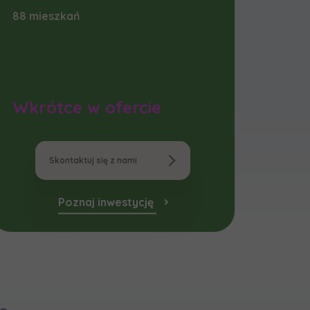
88 mieszkań
мовою)
Wkrótce w ofercie
Skontaktuj się z nami
Poznaj inwestycję
мовою)