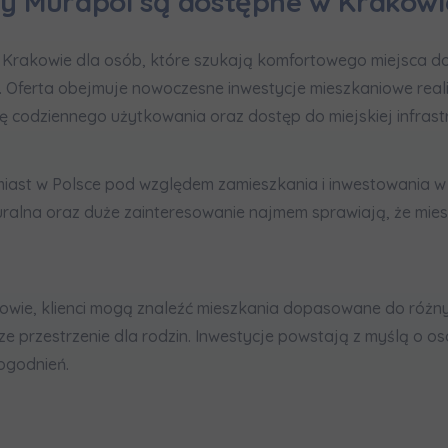
py Murapol są dostępne w Krakowi
formujemy, że w trosce o najwyższą jakość i
... *
zwiń
Krakowie dla osób, które szukają komfortowego miejsca do
rażam zgodę na otrzymywanie informacji handlowych od
...
 Oferta obejmuje nowoczesne inwestycje mieszkaniowe real
zwiń
ę codziennego użytkowania oraz dostęp do miejskiej infrastr
żdej osobie przysługuje prawo dostępu do treści swoich
... *
zwiń
miast w Polsce pod względem zamieszkania i inwestowania w 
turalna oraz duże zainteresowanie najmem sprawiają, że mies
nia o nabyciu lub posiadaniu znacznego pakietu akcji pros
je@murapol.pl
wie, klienci mogą znaleźć mieszkania dopasowane do różnyc
sze przestrzenie dla rodzin. Inwestycje powstają z myślą o 
ogodnień.
Skontaktuj się z nami