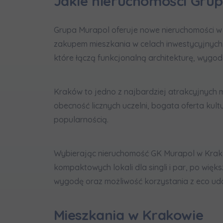
Jakie nieruchomości Gru
In
Ro
Grupa Murapol oferuje nowe nieruchomości w 
Wy
zakupem mieszkania w celach inwestycyjnych.
Ro
które łączą funkcjonalną architekturę, wygod
Ka
Ro
Kraków to jedno z najbardziej atrakcyjnych 
obecność licznych uczelni, bogata oferta kul
Zawiadomie
popularnością.
na
notyfikac
Wybierając nieruchomość GK Murapol w Krako
kompaktowych lokali dla singli i par, po więk
wygodę oraz możliwość korzystania z eco ud
Mieszkania w Krakowie