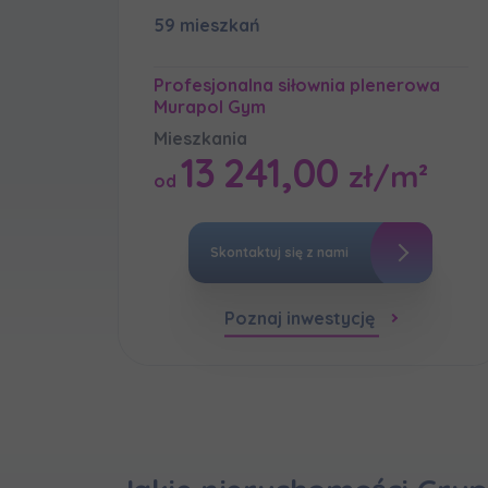
59 mieszkań
Надаю в
Wybierz m
Proszę
Wyraża
Wyraża
Profesjonalna siłownia plenerowa
По
Murapol Gym
Wybierz 
ро
Zamawi
In
In
Mieszkania
Ro
Ro
Да
13 241,00
Imię i nazw
zł/m²
Wyraża
od
ро
Wy
Wy
Ro
Ro
Ко
In
ро
Ro
Skontaktuj się z nami
Ka
Ka
E-mail
Ro
Ro
Wy
Регламент н
Ro
Poznaj inwestycję
Ka
Ro
Zamawi
Wyraża