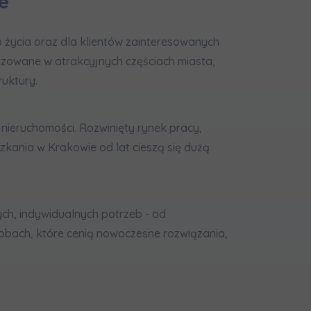
e
 życia oraz dla klientów zainteresowanych
izowane w atrakcyjnych częściach miasta,
uktury.
nieruchomości. Rozwinięty rynek pracy,
zkania w Krakowie od lat cieszą się dużą
zę wysyłać
h, indywidualnych potrzeb - od
osobach, które cenią nowoczesne rozwiązania,