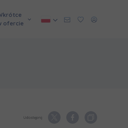
Wkrótce
w ofercie
Udostępnij