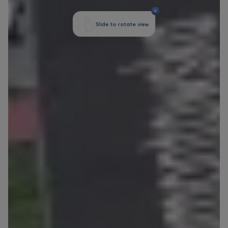
Dane o aktywności na naszej stronie mogą być
także udostępniane
zaufanym partnerom
.
Twoje dane są współadministrowane przez
spółki z Grupy Kapitałowej Murapol
. Więcej o
tym jak przetwarzamy dane, wykorzystujemy
cookies i jakie przysługują Ci prawa znajdziesz
w
Polityce prywatności
.