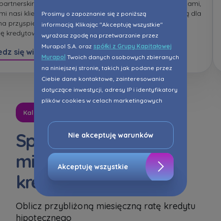
 partnerskim relacjom z
Współpracujemy z doradcami,
i nasi klienci mogą
którzy sprawnie przygotują dla
Prosimy o zapoznanie się z poniższą
 na przyspieszoną
Ciebie optymalną ofertę.
informacją. Klikając "Akceptuję wszystkie"
ę kredytową.
wyrażasz zgodę na przetwarzanie przez
Murapol S.A. oraz
spółki z Grupy Kapitałowej
dz się więcej
Dowiedz się więcej
Murapol
Twoich danych osobowych zbieranych
na niniejszej stronie, takich jak podane przez
Ciebie dane kontaktowe, zainteresowania
dotyczące inwestycji, adresy IP i identyfikatory
plików cookies w celach marketingowych
polegających na dopasowaniu treści reklamy
Kalkulator kredytowy
do Twoich potrzeb, w tym w oparciu o
profilowanie. Oczywiście, możesz nie wyrazić
Sprawdź swoją
Nie akceptuję warunków
przedmiotowej zgody klikając ”Nie akceptuję
miesięczną ratę
warunków”.
Akceptuję wszystkie
kredytową
Zaznaczamy, iż zgoda jest dobrowolna i
możesz ją w dowolnym momencie wycofać w
ustawieniach zaawansowanych Twojej
Oblicz przybliżoną miesięczną ratę kredytu
przeglądarki.
hipotecznego