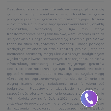
Przedstawione na stronie internetowej murapol.pl materiały
graficzne, w tym wizualizacje, mają charakter wyłącznie
poglądowy i służą wyłącznie celom prezentacyjnym. Ukazane
w nich modele budynków, zagospodarowania terenu, obiekty
infrastruktury technicznej (w tym m.in. stacje
transformatorowe, wiaty śmietnikowe, wentylatornie) oraz ich
umiejscowienie i bryła odzwierciedlają założenia projektowe
znane na dzień przygotowania materiału i mogą podlegać
niezbędnym zmianom na etapie realizacji projektu, stąd też
ostateczna parametry mogą ulec określonym modyfikacjom
wynikającym z kwestii technicznych, a w przypadku obiektów
infrastruktury technicznej również wytycznych gestorów
sieci. Docelowe nasadzenia (w tym ich gatunek, wielkość i
gęstość w momencie oddania inwestycji do użytku) mogą
różnić się od zaprezentowanych na obrazie. Zmianie nie
ulegną istotne cechy świadczenia oraz funkcjonalność
budynków. Przedstawione wizualizacje nie stanowią w
szczególności oferty w rozumieniu ustawy z dnia 23 kwietnia
1964 r. Kodeks cywilny (tj. Dz.U. z 2026 r. poz. 184, 507 z późn.
zm.). Wszelkie prawa do ww. materiałów są zastrzeżone. Prawa
do używania, kopiowania i rozpowszechniania wszelkich