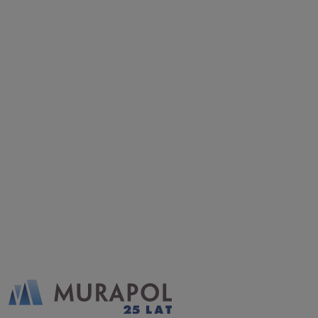
*
Rozwiń
Wyrażam zgodę na otrzymywanie informacji
handlowych od
...
Rozwiń
Każdej osobie przysługuje prawo dostępu do
treści swoich
... *
Rozwiń
Zapytaj o ofertę