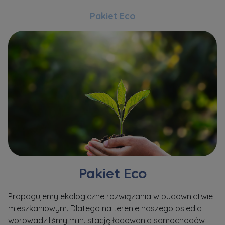
Pakiet Eco
Pakiet Eco
Propagujemy ekologiczne rozwiązania w budownictwie
Sp
mieszkaniowym. Dlatego na terenie naszego osiedla
me
wprowadziliśmy m.in. stację ładowania samochodów
tz