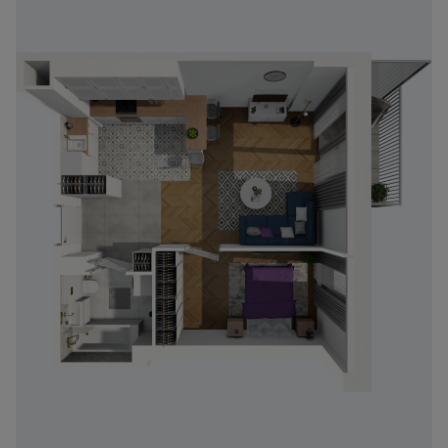
Zawiadomienia o nabyciu lub posiadaniu znacznego
pakietu akcji proszę wysyłać na
notyfikacje@murapol.pl
Skontaktuj się z nami