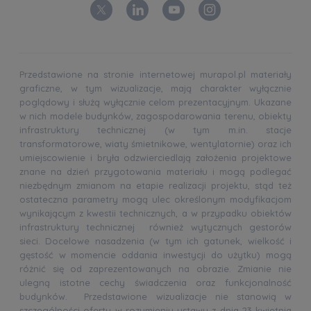
Przedstawione na stronie internetowej murapol.pl materiały
graficzne, w tym wizualizacje, mają charakter wyłącznie
poglądowy i służą wyłącznie celom prezentacyjnym. Ukazane
w nich modele budynków, zagospodarowania terenu, obiekty
infrastruktury technicznej (w tym m.in. stacje
transformatorowe, wiaty śmietnikowe, wentylatornie) oraz ich
umiejscowienie i bryła odzwierciedlają założenia projektowe
znane na dzień przygotowania materiału i mogą podlegać
niezbędnym zmianom na etapie realizacji projektu, stąd też
ostateczna parametry mogą ulec określonym modyfikacjom
wynikającym z kwestii technicznych, a w przypadku obiektów
infrastruktury technicznej również wytycznych gestorów
sieci. Docelowe nasadzenia (w tym ich gatunek, wielkość i
gęstość w momencie oddania inwestycji do użytku) mogą
różnić się od zaprezentowanych na obrazie. Zmianie nie
ulegną istotne cechy świadczenia oraz funkcjonalność
budynków. Przedstawione wizualizacje nie stanowią w
szczególności oferty w rozumieniu ustawy z dnia 23 kwietnia