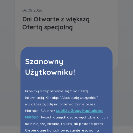
06.08.2026
Dni Otwarte z większą
Ofertą specjalną
Czytaj dalej
Szanowny
Użytkowniku!
Prosimy o zapoznanie się z poniższą
informacją. Klikając "Akceptuję wszystkie"
Wszystkie aktualności
wyrażasz zgodę na przetwarzanie przez
Murapol S.A. oraz
spółki z Grupy Kapitałowej
Murapol
Twoich danych osobowych zbieranych
na niniejszej stronie, takich jak podane przez
Ciebie dane kontaktowe, zainteresowania