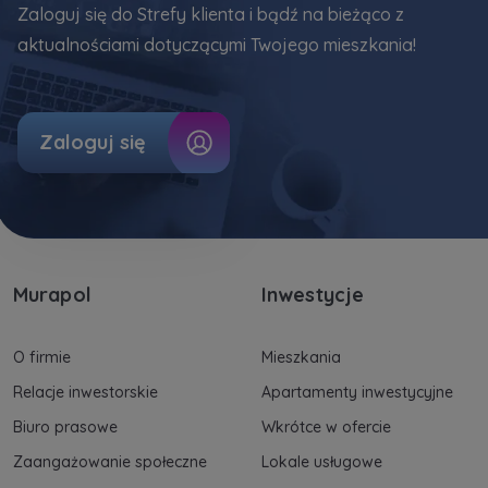
uzasadnionych interesów realizowanych przez
Zaloguj się do Strefy klienta i bądź na bieżąco z
Administratora.
aktualnościami dotyczącymi Twojego mieszkania!
Dane o aktywności na naszej stronie mogą być
także udostępniane
zaufanym partnerom
.
Zaloguj się
Twoje dane są współadministrowane przez
spółki z Grupy Kapitałowej Murapol
. Więcej o
tym jak przetwarzamy dane, wykorzystujemy
cookies i jakie przysługują Ci prawa znajdziesz
w
Polityce prywatności
.
Murapol
Inwestycje
O firmie
Mieszkania
Relacje inwestorskie
Apartamenty inwestycyjne
Biuro prasowe
Wkrótce w ofercie
Zaangażowanie społeczne
Lokale usługowe