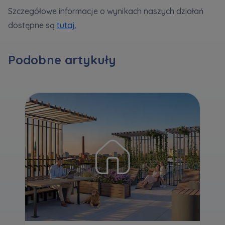
Szczegółowe informacje o wynikach naszych działań
dostępne są
tutaj.
Zawiadomienia o nabyciu lub posiadaniu znacznego
pakietu akcji proszę wysyłać na
notyfikacje@murapol.pl
Podobne artykuły
Skontaktuj się z nami