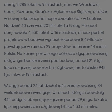
Кожна особа має право отримати доступ до
E-mail
oferty 2 285 lokali w 9 miastach, m.in. we Wrocławiu,
своїх персональних
... *
Wyślij
Wyślij
Łodzi, Poznaniu, Gdańsku, Aglomeracji Śląskiej, a także
розширити
w nowej lokalizacji na mapie działalności - w Lublinie.
Na dzień 30 czerwca 2024 r. oferta Grupy Murapol
Регламент надання електронних послуг товариством гк
obejmowała 4,530 lokali w 16 miastach, a nasz portfel
Zamawiam obsługę w języku ukraińskim (Замовляю
контакт українською мовою)
Murapol
projektów w budowie wynosił rekordowe 8 494lokale
powstające w ramach 29 projektów na terenie 14 miast
Wyrażam wszystkie zgody
Polski. Na koniec pierwszego półrocza dysponowaliśmy
aktywnym bankiem ziemi pod budowę ponad 21,9 tys.
Informujemy, że w trosce o najwyższą jakość i
... *
Зв’яжіться з нами
lokali o łącznej powierzchni użytkowej netto blisko 945
Rozwiń
tys. mkw. w 19 miastach.
Wyrażam zgodę na otrzymywanie informacji
handlowych od
...
W ciągu ponad 23 lat działalności zrealizowaliśmy 84
Rozwiń
wieloetapowe inwestycje, w ramach których powstały
Każdej osobie przysługuje prawo dostępu do
434 budynki obejmujące łącznie ponad 29,6 tys. lokali o
treści swoich
... *
łącznej powierzchni użytkowej blisko 1,33 mln mkw.
Rozwiń