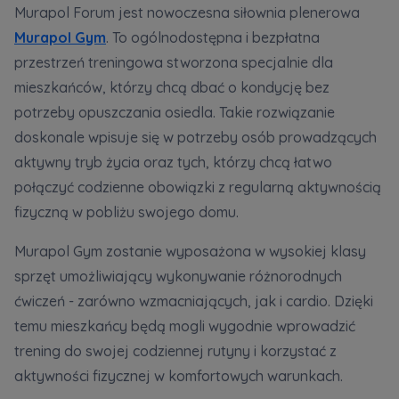
wyjaśnienia okoliczności niedozwolonego
Murapol Forum jest nowoczesna siłownia plenerowa
korzystania z Serwisu, a także w celach
Murapol Gym
. To ogólnodostępna i bezpłatna
marketingowych, które wynikają z prawnie
przestrzeń treningowa stworzona specjalnie dla
uzasadnionych interesów realizowanych przez
mieszkańców, którzy chcą dbać o kondycję bez
Administratora.
potrzeby opuszczania osiedla. Takie rozwiązanie
Dane o aktywności na naszej stronie mogą być
doskonale wpisuje się w potrzeby osób prowadzących
także udostępniane
zaufanym partnerom
.
aktywny tryb życia oraz tych, którzy chcą łatwo
połączyć codzienne obowiązki z regularną aktywnością
Twoje dane są współadministrowane przez
spółki z Grupy Kapitałowej Murapol
. Więcej o
fizyczną w pobliżu swojego domu.
tym jak przetwarzamy dane, wykorzystujemy
cookies i jakie przysługują Ci prawa znajdziesz
Murapol Gym zostanie wyposażona w wysokiej klasy
w
Polityce prywatności
.
sprzęt umożliwiający wykonywanie różnorodnych
ćwiczeń - zarówno wzmacniających, jak i cardio. Dzięki
temu mieszkańcy będą mogli wygodnie wprowadzić
trening do swojej codziennej rutyny i korzystać z
aktywności fizycznej w komfortowych warunkach.