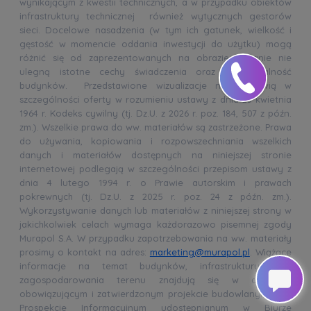
wynikającym z kwestii technicznych, a w przypadku obiektów
infrastruktury technicznej również wytycznych gestorów
sieci. Docelowe nasadzenia (w tym ich gatunek, wielkość i
gęstość w momencie oddania inwestycji do użytku) mogą
różnić się od zaprezentowanych na obrazie. Zmianie nie
ulegną istotne cechy świadczenia oraz funkcjonalność
budynków. Przedstawione wizualizacje nie stanowią w
szczególności oferty w rozumieniu ustawy z dnia 23 kwietnia
1964 r. Kodeks cywilny (tj. Dz.U. z 2026 r. poz. 184, 507 z późn.
zm.). Wszelkie prawa do ww. materiałów są zastrzeżone. Prawa
do używania, kopiowania i rozpowszechniania wszelkich
danych i materiałów dostępnych na niniejszej stronie
internetowej podlegają w szczególności przepisom ustawy z
dnia 4 lutego 1994 r. o Prawie autorskim i prawach
pokrewnych (tj. Dz.U. z 2025 r. poz. 24 z późn. zm.).
Wykorzystywanie danych lub materiałów z niniejszej strony w
jakichkolwiek celach wymaga każdorazowo pisemnej zgody
Murapol S.A. W przypadku zapotrzebowania na ww. materiały
prosimy o kontakt na adres:
marketing@murapol.pl
. Wiążące
informacje na temat budynków, infrastruktury oraz
zagospodarowania terenu znajdują się w aktualnie
obowiązującym i zatwierdzonym projekcie budowlanym oraz
Prospekcie Informacyjnym udostępnianym w Biurze