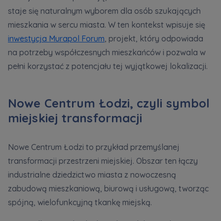
staje się naturalnym wyborem dla osób szukających
mieszkania w sercu miasta. W ten kontekst wpisuje się
Zawiadomienia o nabyciu lub posiadaniu znacznego
inwestycja Murapol Forum
, projekt, który odpowiada
pakietu akcji proszę wysyłać na
na potrzeby współczesnych mieszkańców i pozwala w
notyfikacje@murapol.pl
pełni korzystać z potencjału tej wyjątkowej lokalizacji.
Nowe Centrum Łodzi, czyli symbol
Skontaktuj się z nami
miejskiej transformacji
Nowe Centrum Łodzi to przykład przemyślanej
transformacji przestrzeni miejskiej. Obszar ten łączy
industrialne dziedzictwo miasta z nowoczesną
zabudową mieszkaniową, biurową i usługową, tworząc
spójną, wielofunkcyjną tkankę miejską.