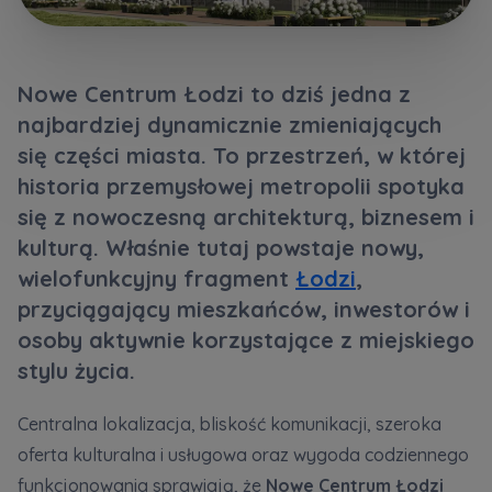
Кожна особа має право отримати доступ до
E-mail
своїх персональних
... *
Wyślij
Wyślij
розширити
Nowe Centrum Łodzi to dziś jedna z
najbardziej dynamicznie zmieniających
Регламент надання електронних послуг товариством гк
Zamawiam obsługę w języku ukraińskim (Замовляю
się części miasta. To przestrzeń, w której
контакт українською мовою)
Murapol
historia przemysłowej metropolii spotyka
się z nowoczesną architekturą, biznesem i
Wyrażam wszystkie zgody
kulturą. Właśnie tutaj powstaje nowy,
Informujemy, że w trosce o najwyższą jakość i
... *
wielofunkcyjny fragment
Łodzi
,
Зв’яжіться з нами
Rozwiń
przyciągający mieszkańców, inwestorów i
osoby aktywnie korzystające z miejskiego
Wyrażam zgodę na otrzymywanie informacji
handlowych od
...
stylu życia.
Rozwiń
Centralna lokalizacja, bliskość komunikacji, szeroka
Każdej osobie przysługuje prawo dostępu do
treści swoich
... *
oferta kulturalna i usługowa oraz wygoda codziennego
Rozwiń
funkcjonowania sprawiają, że
Nowe Centrum Łodzi