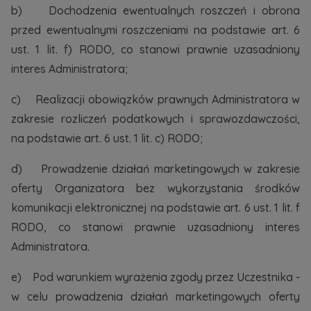
b) Dochodzenia ewentualnych roszczeń i obrona
marketingowych, które wynikają z prawnie
uzasadnionych interesów realizowanych przez
przed ewentualnymi roszczeniami na podstawie art. 6
Administratora.
ust. 1 lit. f) RODO, co stanowi prawnie uzasadniony
interes Administratora;
Dane o aktywności na naszej stronie mogą być
także udostępniane
zaufanym partnerom
.
c) Realizacji obowiązków prawnych Administratora w
Twoje dane są współadministrowane przez
zakresie rozliczeń podatkowych i sprawozdawczości,
spółki z Grupy Kapitałowej Murapol
. Więcej o
na podstawie art. 6 ust. 1 lit. c) RODO;
tym jak przetwarzamy dane, wykorzystujemy
cookies i jakie przysługują Ci prawa znajdziesz
d) Prowadzenie działań marketingowych w zakresie
w
Polityce prywatności
.
oferty Organizatora bez wykorzystania środków
komunikacji elektronicznej na podstawie art. 6 ust. 1 lit. f
RODO, co stanowi prawnie uzasadniony interes
Administratora.
e) Pod warunkiem wyrażenia zgody przez Uczestnika -
w celu prowadzenia działań marketingowych oferty