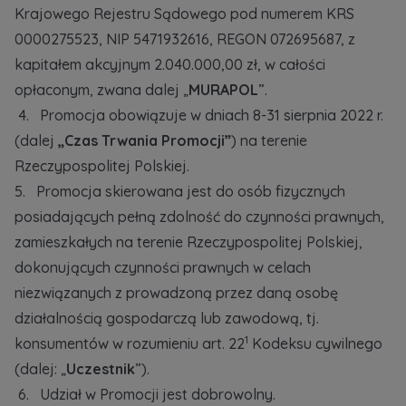
Krajowego Rejestru Sądowego pod numerem KRS
0000275523, NIP 5471932616, REGON 072695687, z
Zawiadomienia o nabyciu lub posiadaniu znacznego
kapitałem akcyjnym 2.040.000,00 zł, w całości
pakietu akcji proszę wysyłać na
opłaconym, zwana dalej „
MURAPOL
”.
notyfikacje@murapol.pl
4. Promocja obowiązuje w dniach 8-31 sierpnia 2022 r.
(dalej
„Czas Trwania Promocji”
) na terenie
Rzeczypospolitej Polskiej.
5. Promocja skierowana jest do osób fizycznych
Skontaktuj się z nami
posiadających pełną zdolność do czynności prawnych,
zamieszkałych na terenie Rzeczypospolitej Polskiej,
dokonujących czynności prawnych w celach
niezwiązanych z prowadzoną przez daną osobę
działalnością gospodarczą lub zawodową, tj.
1
konsumentów w rozumieniu art. 22
Kodeksu cywilnego
(dalej: „
Uczestnik
”).
6. Udział w Promocji jest dobrowolny.