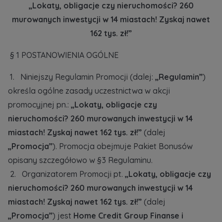
„Lokaty, obligacje czy nieruchomości? 260
Dodatkowe pliki (.doc, .docx, .pdf)
Телефон
murowanych inwestycji w 14 miastach! Zyskaj nawet
162 tys. zł!”
§ 1 POSTANOWIENIA OGÓLNE
Wybierz miasto
Електронна пошта
1. Niniejszy Regulamin Promocji (dalej:
„Regulamin”
)
Wyrażam wszystkie zgody
Wyrażam wszystkie zgody
określa ogólne zasady uczestnictwa w akcji
Wybierz miasto
Informujemy, że w trosce o najwyższą jakość i
Informujemy, że w trosce o najwyższą jakość i
... *
... *
promocyjnej pn.:
„Lokaty, obligacje czy
Rozwiń
Rozwiń
nieruchomości? 260 murowanych inwestycji w 14
Imię i nazwisko
Надаю всі згоди
Wyrażam zgodę otrzymywanie informacji
Wyrażam zgodę otrzymywanie informacji
miastach! Zyskaj nawet 162 tys. zł!”
(dalej
handlowych od
handlowych od
...
...
„Promocja”
). Promocja obejmuje Pakiet Bonusów
Повідомляємо, що для забезпечення найвищої
Rozwiń
Rozwiń
якості
... *
opisany szczegółowo w §3 Regulaminu.
Każdej osobie przysługuje prawo dostępu do
Każdej osobie przysługuje prawo dostępu do
розширити
2. Organizatorem Promocji pt.
„Lokaty, obligacje czy
Telefon
treści swoich
treści swoich
... *
... *
nieruchomości? 260 murowanych inwestycji w 14
Даю згоду на отримання комерційної інформації
Rozwiń
Rozwiń
від
...
miastach! Zyskaj nawet 162 tys. zł!”
(dalej
розширити
„Promocja”
) jest
Home Credit Group Finanse i