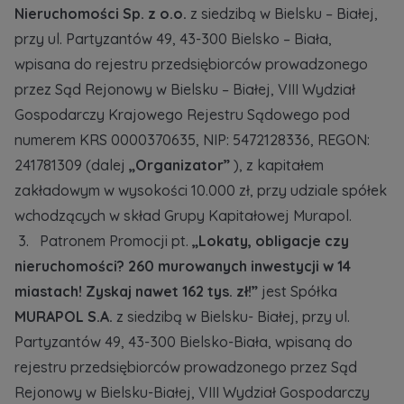
Кожна особа має право отримати доступ до
Nieruchomości Sp. z o.o.
E-mail
z siedzibą w Bielsku – Białej,
своїх персональних
... *
Wyślij
Wyślij
przy ul. Partyzantów 49, 43-300 Bielsko – Biała,
розширити
wpisana do rejestru przedsiębiorców prowadzonego
przez Sąd Rejonowy w Bielsku – Białej, VIII Wydział
Регламент надання електронних послуг товариством гк
Gospodarczy Krajowego Rejestru Sądowego pod
Zamawiam obsługę w języku ukraińskim (Замовляю
контакт українською мовою)
Murapol
numerem KRS 0000370635, NIP: 5472128336, REGON:
241781309 (dalej
„Organizator”
), z kapitałem
Wyrażam wszystkie zgody
zakładowym w wysokości 10.000 zł, przy udziale spółek
wchodzących w skład Grupy Kapitałowej Murapol.
Informujemy, że w trosce o najwyższą jakość i
... *
Зв’яжіться з нами
3. Patronem Promocji pt.
„Lokaty, obligacje czy
Rozwiń
nieruchomości? 260 murowanych inwestycji w 14
Wyrażam zgodę na otrzymywanie informacji
miastach! Zyskaj nawet 162 tys. zł!”
jest Spółka
handlowych od
...
MURAPOL S.A.
z siedzibą w Bielsku- Białej, przy ul.
Rozwiń
Partyzantów 49, 43-300 Bielsko-Biała, wpisaną do
Każdej osobie przysługuje prawo dostępu do
rejestru przedsiębiorców prowadzonego przez Sąd
treści swoich
... *
Rozwiń
Rejonowy w Bielsku-Białej, VIII Wydział Gospodarczy