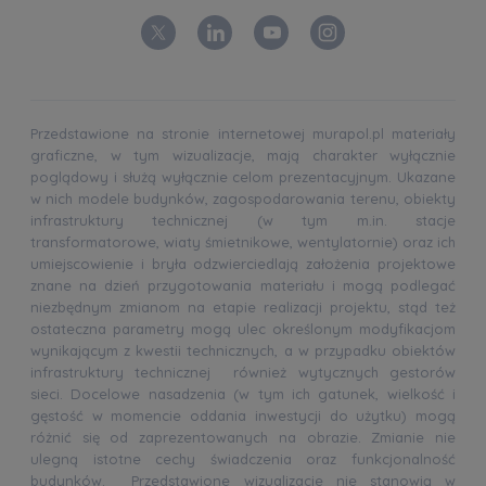
Przedstawione na stronie internetowej murapol.pl materiały
graficzne, w tym wizualizacje, mają charakter wyłącznie
poglądowy i służą wyłącznie celom prezentacyjnym. Ukazane
w nich modele budynków, zagospodarowania terenu, obiekty
infrastruktury technicznej (w tym m.in. stacje
transformatorowe, wiaty śmietnikowe, wentylatornie) oraz ich
umiejscowienie i bryła odzwierciedlają założenia projektowe
znane na dzień przygotowania materiału i mogą podlegać
niezbędnym zmianom na etapie realizacji projektu, stąd też
ostateczna parametry mogą ulec określonym modyfikacjom
wynikającym z kwestii technicznych, a w przypadku obiektów
infrastruktury technicznej również wytycznych gestorów
sieci. Docelowe nasadzenia (w tym ich gatunek, wielkość i
gęstość w momencie oddania inwestycji do użytku) mogą
różnić się od zaprezentowanych na obrazie. Zmianie nie
ulegną istotne cechy świadczenia oraz funkcjonalność
budynków. Przedstawione wizualizacje nie stanowią w