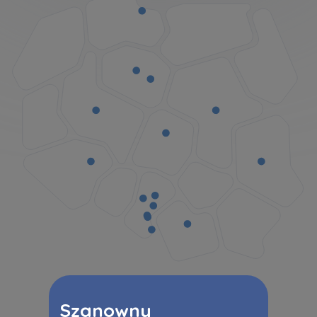
Zawiadomienia o nabyciu lub posiadaniu znacznego
pakietu akcji proszę wysyłać na
notyfikacje@murapol.pl
Skontaktuj się z nami
Szanowny