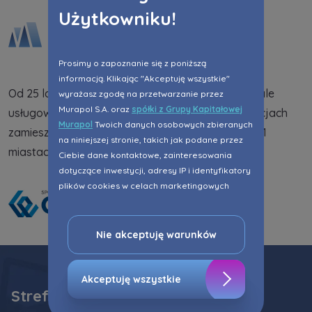
Użytkowniku!
Prosimy o zapoznanie się z poniższą
informacją. Klikając "Akceptuję wszystkie"
Od 25 lat dostarczamy na rynek mieszkania i lokale
wyrażasz zgodę na przetwarzanie przez
Murapol S.A. oraz
spółki z Grupy Kapitałowej
usługowe. Dotychczas w zrealizowanych inwestycjach
Murapol
Twoich danych osobowych zbieranych
zamieszkało 108,7 tys. osób. Jesteśmy obecni w 21
na niniejszej stronie, takich jak podane przez
miastach na terenie całego kraju.
Ciebie dane kontaktowe, zainteresowania
dotyczące inwestycji, adresy IP i identyfikatory
plików cookies w celach marketingowych
polegających na dopasowaniu treści reklamy
do Twoich potrzeb, w tym w oparciu o
profilowanie. Oczywiście, możesz nie wyrazić
Nie akceptuję warunków
przedmiotowej zgody klikając ”Nie akceptuję
warunków”.
Akceptuję wszystkie
Strefa klienta
Zaznaczamy, iż zgoda jest dobrowolna i
możesz ją w dowolnym momencie wycofać w