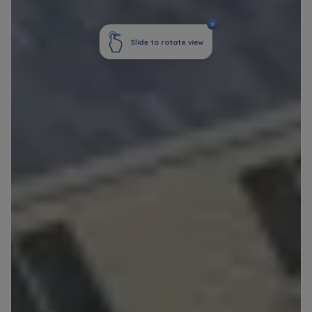
marketingowych, które wynikają z prawnie
uzasadnionych interesów realizowanych przez
Administratora.
Dane o aktywności na naszej stronie mogą być
także udostępniane
zaufanym partnerom
.
Twoje dane są współadministrowane przez
spółki z Grupy Kapitałowej Murapol
. Więcej o
tym jak przetwarzamy dane, wykorzystujemy
cookies i jakie przysługują Ci prawa znajdziesz
w
Polityce prywatności
.