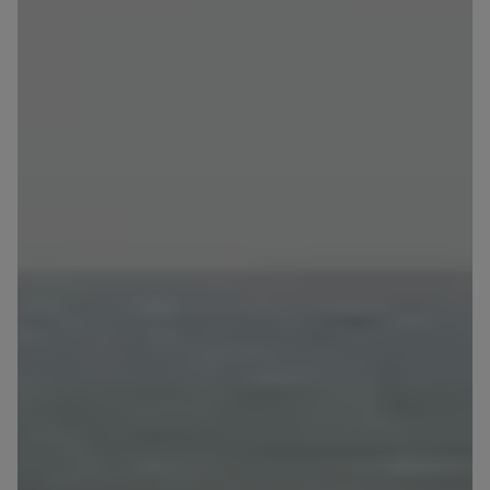
Zawiadomienia o nabyciu lub posiadaniu znacznego
pakietu akcji proszę wysyłać na
notyfikacje@murapol.pl
Skontaktuj się z nami