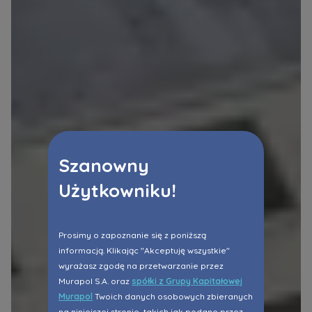
Szanowny
Użytkowniku!
Prosimy o zapoznanie się z poniższą
informacją. Klikając "Akceptuję wszystkie"
wyrażasz zgodę na przetwarzanie przez
Murapol S.A. oraz
spółki z Grupy Kapitałowej
Murapol
Twoich danych osobowych zbieranych
na niniejszej stronie, takich jak podane przez