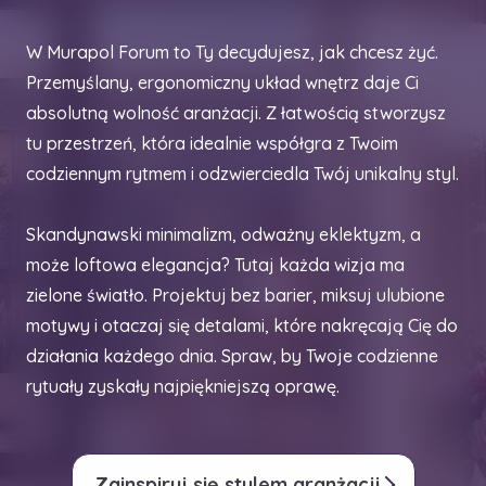
W Murapol Forum to Ty decydujesz, jak chcesz żyć.
Przemyślany, ergonomiczny układ wnętrz daje Ci
absolutną wolność aranżacji. Z łatwością stworzysz
tu przestrzeń, która idealnie współgra z Twoim
codziennym rytmem i odzwierciedla Twój unikalny styl.
Skandynawski minimalizm, odważny eklektyzm, a
może loftowa elegancja? Tutaj każda wizja ma
zielone światło. Projektuj bez barier, miksuj ulubione
motywy i otaczaj się detalami, które nakręcają Cię do
działania każdego dnia. Spraw, by Twoje codzienne
rytuały zyskały najpiękniejszą oprawę.
Zainspiruj się stylem aranżacji