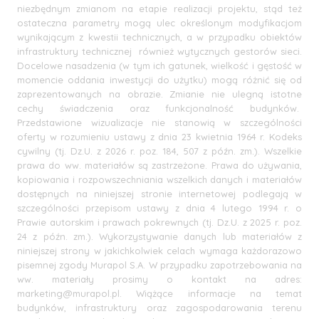
niezbędnym zmianom na etapie realizacji projektu, stąd też
ostateczna parametry mogą ulec określonym modyfikacjom
wynikającym z kwestii technicznych, a w przypadku obiektów
infrastruktury technicznej również wytycznych gestorów sieci.
Docelowe nasadzenia (w tym ich gatunek, wielkość i gęstość w
momencie oddania inwestycji do użytku) mogą różnić się od
zaprezentowanych na obrazie. Zmianie nie ulegną istotne
cechy świadczenia oraz funkcjonalność budynków.
Przedstawione wizualizacje nie stanowią w szczególności
oferty w rozumieniu ustawy z dnia 23 kwietnia 1964 r. Kodeks
cywilny (tj. Dz.U. z 2026 r. poz. 184, 507 z późn. zm.). Wszelkie
prawa do ww. materiałów są zastrzeżone. Prawa do używania,
kopiowania i rozpowszechniania wszelkich danych i materiałów
dostępnych na niniejszej stronie internetowej podlegają w
szczególności przepisom ustawy z dnia 4 lutego 1994 r. o
Prawie autorskim i prawach pokrewnych (tj. Dz.U. z 2025 r. poz.
24 z późn. zm.). Wykorzystywanie danych lub materiałów z
niniejszej strony w jakichkolwiek celach wymaga każdorazowo
pisemnej zgody Murapol S.A. W przypadku zapotrzebowania na
ww. materiały prosimy o kontakt na adres:
marketing@murapol.pl
. Wiążące informacje na temat
budynków, infrastruktury oraz zagospodarowania terenu