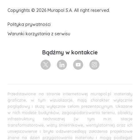
Copyrights © 2026 Murapol S.A. All right reserved.
Polityka prywatności
Warunki korzystania z serwisu
Bądźmy w kontakcie
X
Linkedin
Youtube
Instagram
Przedstawione na stronie internetowej murapol.pl materiały
graficzne, w tym wizualizacje, mają charakter wyłącznie
poglądowy i służą wyłącznie celom prezentacyjnym. Ukazane
w nich modele budynków, zagospodarowania terenu, obiekty
infrastruktury technicznej (w tym m.in. stacje
transformatorowe, wiaty śmietnikowe, wentylatornie) oraz ich
umiejscowienie i bryła odzwierciedlają założenia projektowe
znane na dzień przygotowania materiału i mogą podlegać