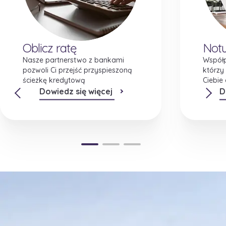
Oblicz ratę
Notu
Nasze partnerstwo z bankami
Współp
pozwoli Ci przejść przyspieszoną
którzy
ścieżkę kredytową
Ciebie
Dowiedz się więcej
D