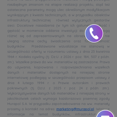
niezbędnym zmianom na etapie realizacji projektu, stąd też
ostateczna parametry mogą ulec określonym modyfikacjom
wynikającym z kwestii technicznych, a w przypadku obiektów
infrastruktury technicznej również wytycznych gestorów
sieci. Docelowe nasadzenia (w tym ich gatunek, wielkość i
gęstość w momencie oddania inwestycji do użytku) mogą
różnić się od zaprezentowanych na obrazie. Zmianie nie
ulegną istotne cechy świadczenia oraz funkcjonalność
budynków. Przedstawione wizualizacje nie stanowią w
szczególności oferty w rozumieniu ustawy z dnia 23 kwietnia
1964 r. Kodeks cywilny (tj. Dz.U. z 2026 r. poz. 184, 507 z późn.
zm.). Wszelkie prawa do ww. materiałów są zastrzeżone. Prawa
do używania, kopiowania i rozpowszechniania wszelkich
danych i materiałów dostępnych na niniejszej stronie
internetowej podlegają w szczególności przepisom ustawy z
dnia 4 lutego 1994 r. o Prawie autorskim i prawach
pokrewnych (tj. Dz.U. z 2025 r. poz. 24 z późn. zm.).
Wykorzystywanie danych lub materiałów z niniejszej strony w
jakichkolwiek celach wymaga każdorazowo pisemnej zgody
Murapol S.A. W przypadku zapotrzebowania na ww. materiały
prosimy o kontakt na adres:
marketing@murapol.pl
. Wiążące
informacje na temat budynków, infrastruktury oraz