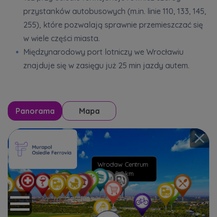
przystanków autobusowych (m.in. linie 110, 133, 145,
255), które pozwalają sprawnie przemieszczać się
w wiele części miasta.
Międzynarodowy port lotniczy we Wrocławiu
znajduje się w zasięgu już 25 min jazdy autem.
Panorama
Mapa