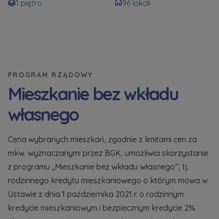
1 piętro
96 lokali
Dodatkowe pliki (.doc, .docx, .pdf)
Телефон
Wybierz miasto
Електронна пошта
PROGRAM RZĄDOWY
Wyrażam wszystkie zgody
Wyrażam wszystkie zgody
Mieszkanie bez wkładu
Wybierz miasto
Informujemy, że w trosce o najwyższą jakość i
Informujemy, że w trosce o najwyższą jakość i
... *
... *
własnego
Rozwiń
Rozwiń
Imię i nazwisko
Надаю всі згоди
Wyrażam zgodę otrzymywanie informacji
Wyrażam zgodę otrzymywanie informacji
handlowych od
handlowych od
...
...
Cena wybranych mieszkań, zgodnie z limitami cen za
Повідомляємо, що для забезпечення найвищої
Rozwiń
Rozwiń
mkw. wyznaczanymi przez BGK, umożliwia skorzystanie
якості
... *
Każdej osobie przysługuje prawo dostępu do
Każdej osobie przysługuje prawo dostępu do
z programu „Mieszkanie bez wkładu własnego”, tj.
розширити
Telefon
treści swoich
treści swoich
... *
... *
rodzinnego kredytu mieszkaniowego o którym mowa w
Даю згоду на отримання комерційної інформації
Rozwiń
Rozwiń
Ustawie z dnia 1 października 2021 r. o rodzinnym
від
...
розширити
kredycie mieszkaniowym i bezpiecznym kredycie 2%.