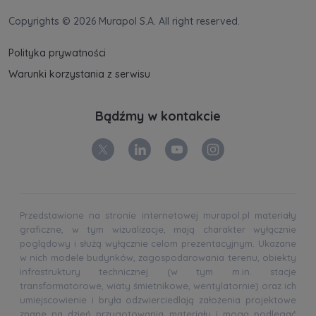
Copyrights © 2026 Murapol S.A. All right reserved.
Polityka prywatności
Warunki korzystania z serwisu
Bądźmy w kontakcie
Przedstawione na stronie internetowej murapol.pl materiały
graficzne, w tym wizualizacje, mają charakter wyłącznie
poglądowy i służą wyłącznie celom prezentacyjnym. Ukazane
w nich modele budynków, zagospodarowania terenu, obiekty
infrastruktury technicznej (w tym m.in. stacje
transformatorowe, wiaty śmietnikowe, wentylatornie) oraz ich
umiejscowienie i bryła odzwierciedlają założenia projektowe
znane na dzień przygotowania materiału i mogą podlegać