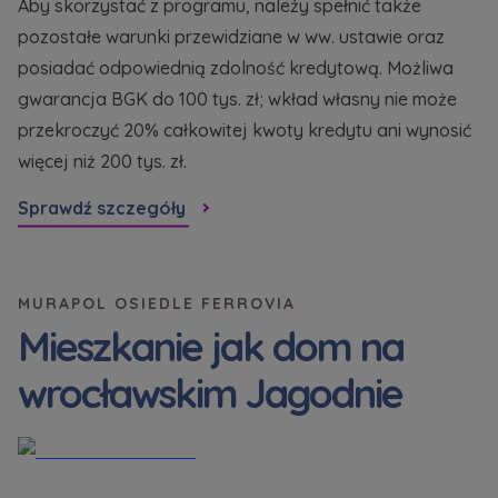
Aby skorzystać z programu, należy spełnić także
Кожна особа має право отримати доступ до
E-mail
своїх персональних
... *
pozostałe warunki przewidziane w ww. ustawie oraz
Wyślij
Wyślij
розширити
posiadać odpowiednią zdolność kredytową. Możliwa
gwarancja BGK do 100 tys. zł; wkład własny nie może
przekroczyć 20% całkowitej kwoty kredytu ani wynosić
Регламент надання електронних послуг товариством гк
Zamawiam obsługę w języku ukraińskim (Замовляю
więcej niż 200 tys. zł.
контакт українською мовою)
Murapol
Sprawdź szczegóły
Wyrażam wszystkie zgody
Informujemy, że w trosce o najwyższą jakość i
... *
Зв’яжіться з нами
Rozwiń
MURAPOL OSIEDLE FERROVIA
Mieszkanie jak dom na
Wyrażam zgodę na otrzymywanie informacji
handlowych od
...
wrocławskim Jagodnie
Rozwiń
Każdej osobie przysługuje prawo dostępu do
treści swoich
... *
Rozwiń