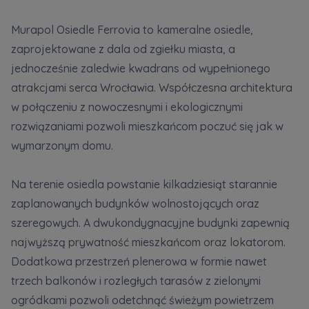
Murapol Osiedle Ferrovia to kameralne osiedle,
Zawiadomienia o nabyciu lub posiadaniu znacznego
zaprojektowane z dala od zgiełku miasta, a
pakietu akcji proszę wysyłać na
jednocześnie zaledwie kwadrans od wypełnionego
notyfikacje@murapol.pl
atrakcjami serca Wrocławia. Współczesna architektura
w połączeniu z nowoczesnymi i ekologicznymi
rozwiązaniami pozwoli mieszkańcom poczuć się jak w
wymarzonym domu.
Skontaktuj się z nami
Na terenie osiedla powstanie kilkadziesiąt starannie
zaplanowanych budynków wolnostojących oraz
szeregowych. A dwukondygnacyjne budynki zapewnią
najwyższą prywatność mieszkańcom oraz lokatorom.
Dodatkowa przestrzeń plenerowa w formie nawet
trzech balkonów i rozległych tarasów z zielonymi
ogródkami pozwoli odetchnąć świeżym powietrzem