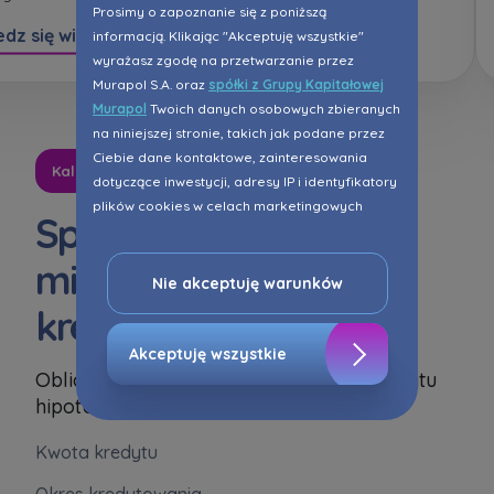
Prosimy o zapoznanie się z poniższą
dz się więcej
Dowiedz się więcej
informacją. Klikając "Akceptuję wszystkie"
wyrażasz zgodę na przetwarzanie przez
Murapol S.A. oraz
spółki z Grupy Kapitałowej
Murapol
Twoich danych osobowych zbieranych
na niniejszej stronie, takich jak podane przez
Ciebie dane kontaktowe, zainteresowania
Kalkulator kredytowy
dotyczące inwestycji, adresy IP i identyfikatory
plików cookies w celach marketingowych
Sprawdź swoją
polegających na dopasowaniu treści reklamy
do Twoich potrzeb, w tym w oparciu o
miesięczną ratę
profilowanie. Oczywiście, możesz nie wyrazić
Nie akceptuję warunków
przedmiotowej zgody klikając ”Nie akceptuję
kredytową
warunków”.
Akceptuję wszystkie
Zaznaczamy, iż zgoda jest dobrowolna i
Oblicz przybliżoną miesięczną ratę kredytu
możesz ją w dowolnym momencie wycofać w
hipotecznego
ustawieniach zaawansowanych Twojej
przeglądarki.
Kwota kredytu