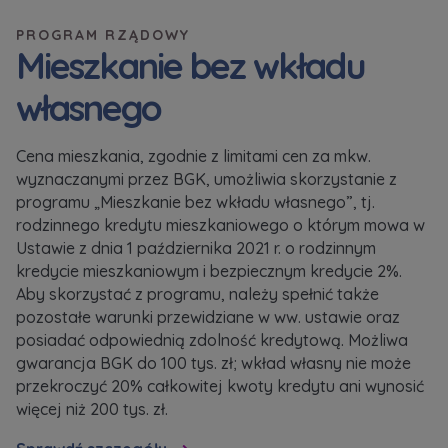
PROGRAM RZĄDOWY
Zawiadomienia o nabyciu lub posiadaniu znacznego
Mieszkanie bez wkładu
pakietu akcji proszę wysyłać na
własnego
notyfikacje@murapol.pl
Cena mieszkania, zgodnie z limitami cen za mkw.
wyznaczanymi przez BGK, umożliwia skorzystanie z
programu „Mieszkanie bez wkładu własnego”, tj.
rodzinnego kredytu mieszkaniowego o którym mowa w
Skontaktuj się z nami
Ustawie z dnia 1 października 2021 r. o rodzinnym
kredycie mieszkaniowym i bezpiecznym kredycie 2%.
Aby skorzystać z programu, należy spełnić także
pozostałe warunki przewidziane w ww. ustawie oraz
posiadać odpowiednią zdolność kredytową. Możliwa
gwarancja BGK do 100 tys. zł; wkład własny nie może
przekroczyć 20% całkowitej kwoty kredytu ani wynosić
więcej niż 200 tys. zł.