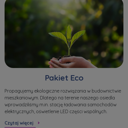
Pakiet Eco
Propagujemy ekologiczne rozwiązania w budownictwie
Sp
mieszkaniowym. Dlatego na terenie naszego osiedla
me
wprowadziliśmy m.in. stację ładowania samochodów
tz
elektrycznych, oświetlenie LED części wspólnych.
Cz
Czytaj więcej