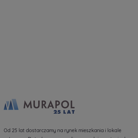
handlowych od
...
Rozwiń
Każdej osobie przysługuje prawo dostępu do
treści swoich
... *
Rozwiń
Zapytaj o ofertę
Od 25 lat dostarczamy na rynek mieszkania i lokale