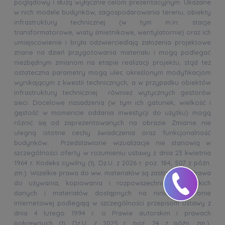
poglądowy i służą wyłącznie celom prezentacyjnym. Ukazane
w nich modele budynków, zagospodarowania terenu, obiekty
infrastruktury technicznej (w tym m.in. stacje
transformatorowe, wiaty śmietnikowe, wentylatornie) oraz ich
umiejscowienie i bryła odzwierciedlają założenia projektowe
znane na dzień przygotowania materiału i mogą podlegać
niezbędnym zmianom na etapie realizacji projektu, stąd też
ostateczna parametry mogą ulec określonym modyfikacjom
wynikającym z kwestii technicznych, a w przypadku obiektów
infrastruktury technicznej również wytycznych gestorów
sieci. Docelowe nasadzenia (w tym ich gatunek, wielkość i
gęstość w momencie oddania inwestycji do użytku) mogą
różnić się od zaprezentowanych na obrazie. Zmianie nie
ulegną istotne cechy świadczenia oraz funkcjonalność
budynków. Przedstawione wizualizacje nie stanowią w
szczególności oferty w rozumieniu ustawy z dnia 23 kwietnia
1964 r. Kodeks cywilny (tj. Dz.U. z 2026 r. poz. 184, 507 z późn.
zm.). Wszelkie prawa do ww. materiałów są zastrzeżone. Prawa
do używania, kopiowania i rozpowszechniania wszelkich
danych i materiałów dostępnych na niniejszej stronie
internetowej podlegają w szczególności przepisom ustawy z
dnia 4 lutego 1994 r. o Prawie autorskim i prawach
pokrewnych (tj. Dz.U. z 2025 r. poz. 24 z późn. zm.).