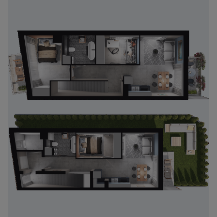
Zawiadomienia o nabyciu lub posiadaniu znacznego
pakietu akcji proszę wysyłać na
notyfikacje@murapol.pl
Skontaktuj się z nami