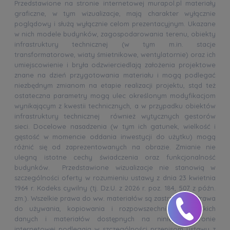
Przedstawione na stronie internetowej murapol.pl materiały
graficzne, w tym wizualizacje, mają charakter wyłącznie
poglądowy i służą wyłącznie celom prezentacyjnym. Ukazane
w nich modele budynków, zagospodarowania terenu, obiekty
infrastruktury technicznej (w tym m.in. stacje
transformatorowe, wiaty śmietnikowe, wentylatornie) oraz ich
umiejscowienie i bryła odzwierciedlają założenia projektowe
znane na dzień przygotowania materiału i mogą podlegać
niezbędnym zmianom na etapie realizacji projektu, stąd też
ostateczna parametry mogą ulec określonym modyfikacjom
wynikającym z kwestii technicznych, a w przypadku obiektów
infrastruktury technicznej również wytycznych gestorów
sieci. Docelowe nasadzenia (w tym ich gatunek, wielkość i
gęstość w momencie oddania inwestycji do użytku) mogą
różnić się od zaprezentowanych na obrazie. Zmianie nie
ulegną istotne cechy świadczenia oraz funkcjonalność
budynków. Przedstawione wizualizacje nie stanowią w
szczególności oferty w rozumieniu ustawy z dnia 23 kwietnia
1964 r. Kodeks cywilny (tj. Dz.U. z 2026 r. poz. 184, 507 z późn.
zm.). Wszelkie prawa do ww. materiałów są zastrzeżone. Prawa
do używania, kopiowania i rozpowszechniania wszelkich
danych i materiałów dostępnych na niniejszej stronie
internetowej podlegają w szczególności przepisom ustawy z