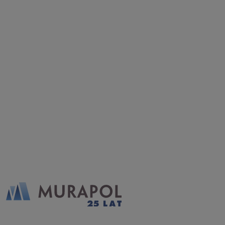
Wyrażam zgodę na otrzymywanie informacji
handlowych od
...
Rozwiń
Każdej osobie przysługuje prawo dostępu do
treści swoich
... *
Rozwiń
Zapytaj o ofertę