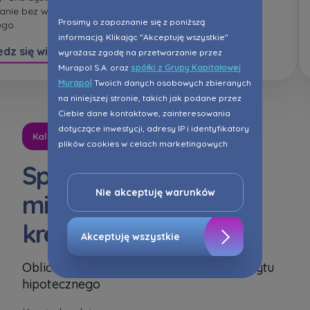
anie bez wkładu
liczyć na przyspieszoną
Prosimy o zapoznanie się z poniższą
ego.
obsługę kredytową.
informacją. Klikając "Akceptuję wszystkie"
dz się więcej
Dowiedz się więcej
wyrażasz zgodę na przetwarzanie przez
Murapol S.A. oraz
spółki z Grupy Kapitałowej
Murapol
Twoich danych osobowych zbieranych
na niniejszej stronie, takich jak podane przez
Ciebie dane kontaktowe, zainteresowania
dotyczące inwestycji, adresy IP i identyfikatory
Kalkulator kredytowy
plików cookies w celach marketingowych
polegających na dopasowaniu treści reklamy
Sprawdź swoją
do Twoich potrzeb, w tym w oparciu o
profilowanie. Oczywiście, możesz nie wyrazić
Nie akceptuję warunków
miesięczną ratę
przedmiotowej zgody klikając ”Nie akceptuję
warunków”.
kredytową
Akceptuję wszystkie
Zaznaczamy, iż zgoda jest dobrowolna i
Oblicz przybliżoną miesięczną ratę kredytu
możesz ją w dowolnym momencie wycofać w
ustawieniach zaawansowanych Twojej
hipotecznego
przeglądarki.