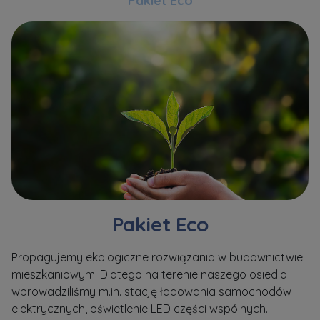
Pakiet Eco
Pakiet Eco
Propagujemy ekologiczne rozwiązania w budownictwie
Sp
mieszkaniowym. Dlatego na terenie naszego osiedla
me
wprowadziliśmy m.in. stację ładowania samochodów
tz
elektrycznych, oświetlenie LED części wspólnych.