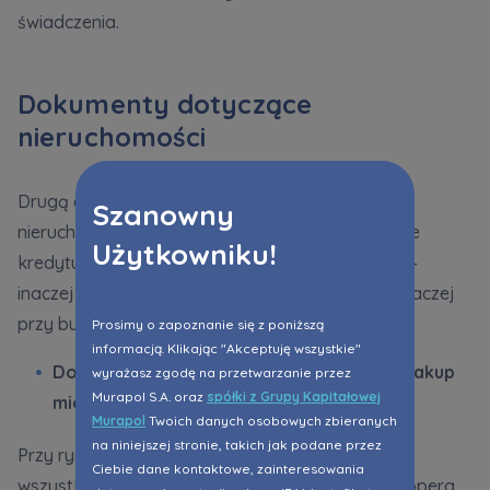
świadczenia.
Dokumenty dotyczące
nieruchomości
Drugą dużą grupą są dokumenty dotyczące
Szanowny
nieruchomości, która ma stanowić zabezpieczenie
Użytkowniku!
kredytu. Ich zakres zależy od rodzaju inwestycji –
inaczej wygląda to przy zakupie mieszkania, a inaczej
przy budowie domu.
Prosimy o zapoznanie się z poniższą
informacją. Klikając "Akceptuję wszystkie"
Dokumenty do kredytu hipotecznego na zakup
wyrażasz zgodę na przetwarzanie przez
Murapol S.A. oraz
spółki z Grupy Kapitałowej
mieszkania lub domu z rynku pierwotnego
Murapol
Twoich danych osobowych zbieranych
na niniejszej stronie, takich jak podane przez
Przy rynku pierwotnym bank analizuje przede
Ciebie dane kontaktowe, zainteresowania
wszystkim dokumenty dostarczone przez dewelopera.