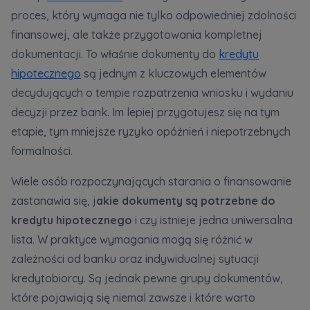
proces, który wymaga nie tylko odpowiedniej zdolności
finansowej, ale także przygotowania kompletnej
Zawiadomienia o nabyciu lub posiadaniu znacznego
dokumentacji. To właśnie dokumenty do
kredytu
pakietu akcji proszę wysyłać na
hipotecznego
są jednym z kluczowych elementów
notyfikacje@murapol.pl
decydujących o tempie rozpatrzenia wniosku i wydaniu
decyzji przez bank. Im lepiej przygotujesz się na tym
etapie, tym mniejsze ryzyko opóźnień i niepotrzebnych
formalności.
Skontaktuj się z nami
Wiele osób rozpoczynających starania o finansowanie
zastanawia się, j
akie dokumenty są potrzebne do
kredytu hipotecznego
i czy istnieje jedna uniwersalna
lista. W praktyce wymagania mogą się różnić w
zależności od banku oraz indywidualnej sytuacji
kredytobiorcy. Są jednak pewne grupy dokumentów,
które pojawiają się niemal zawsze i które warto