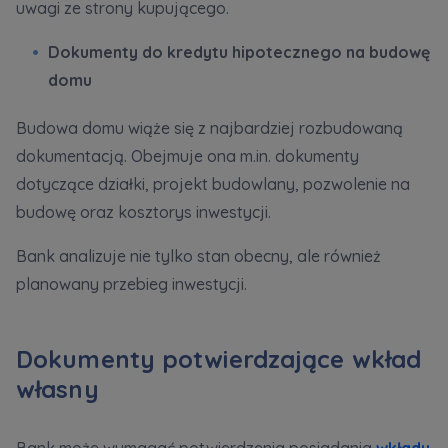
uwagi ze strony kupującego.
Administratora.
Dokumenty do kredytu hipotecznego na budowę
Dane o aktywności na naszej stronie mogą być
domu
także udostępniane
zaufanym partnerom
.
Budowa domu wiąże się z najbardziej rozbudowaną
Twoje dane są współadministrowane przez
spółki z Grupy Kapitałowej Murapol
. Więcej o
dokumentacją. Obejmuje ona m.in. dokumenty
tym jak przetwarzamy dane, wykorzystujemy
dotyczące działki, projekt budowlany, pozwolenie na
cookies i jakie przysługują Ci prawa znajdziesz
budowę oraz kosztorys inwestycji.
w
Polityce prywatności
.
Bank analizuje nie tylko stan obecny, ale również
planowany przebieg inwestycji.
Dokumenty potwierdzające wkład
własny