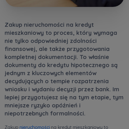
Кожна особа має право отримати доступ до
E-mail
своїх персональних
... *
Wyślij
Wyślij
розширити
Zakup nieruchomości na kredyt
mieszkaniowy to proces, który wymaga
Регламент надання електронних послуг товариством гк
Zamawiam obsługę w języku ukraińskim (Замовляю
nie tylko odpowiedniej zdolności
контакт українською мовою)
Murapol
finansowej, ale także przygotowania
kompletnej dokumentacji. To właśnie
Wyrażam wszystkie zgody
dokumenty do kredytu hipotecznego są
Informujemy, że w trosce o najwyższą jakość i
... *
jednym z kluczowych elementów
Зв’яжіться з нами
Rozwiń
decydujących o tempie rozpatrzenia
wniosku i wydaniu decyzji przez bank. Im
Wyrażam zgodę na otrzymywanie informacji
handlowych od
...
lepiej przygotujesz się na tym etapie, tym
Rozwiń
mniejsze ryzyko opóźnień i
Każdej osobie przysługuje prawo dostępu do
niepotrzebnych formalności.
treści swoich
... *
Rozwiń
Zakup
nieruchomości
na kredyt mieszkaniowy to