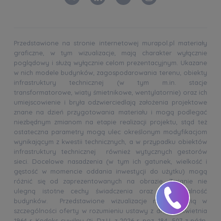
Przedstawione na stronie internetowej murapol.pl materiały
graficzne, w tym wizualizacje, mają charakter wyłącznie
poglądowy i służą wyłącznie celom prezentacyjnym. Ukazane
w nich modele budynków, zagospodarowania terenu, obiekty
infrastruktury technicznej (w tym m.in. stacje
transformatorowe, wiaty śmietnikowe, wentylatornie) oraz ich
umiejscowienie i bryła odzwierciedlają założenia projektowe
znane na dzień przygotowania materiału i mogą podlegać
niezbędnym zmianom na etapie realizacji projektu, stąd też
ostateczna parametry mogą ulec określonym modyfikacjom
wynikającym z kwestii technicznych, a w przypadku obiektów
infrastruktury technicznej również wytycznych gestorów
sieci. Docelowe nasadzenia (w tym ich gatunek, wielkość i
gęstość w momencie oddania inwestycji do użytku) mogą
różnić się od zaprezentowanych na obrazie. Zmianie nie
ulegną istotne cechy świadczenia oraz funkcjonalność
budynków. Przedstawione wizualizacje nie stanowią w
szczególności oferty w rozumieniu ustawy z dnia 23 kwietnia
1964 r. Kodeks cywilny (tj. Dz.U. z 2026 r. poz. 184, 507 z późn.