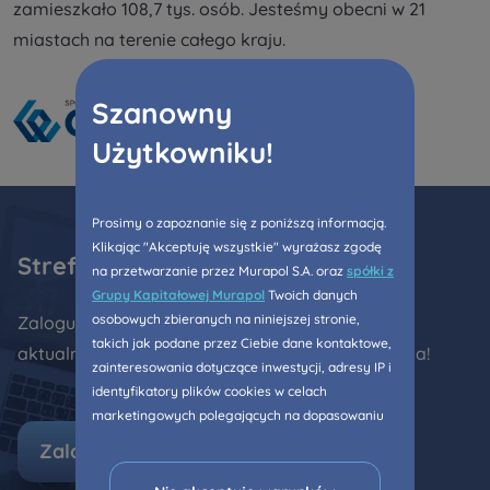
Rozwiń
zamieszkało 108,7 tys. osób. Jesteśmy obecni w 21
miastach na terenie całego kraju.
Zawiadomienia o nabyciu lub posiadaniu
Szanowny
znacznego pakietu akcji proszę wysyłać na
notyfikacje@murapol.pl
Użytkowniku!
Prosimy o zapoznanie się z poniższą informacją.
Klikając "Akceptuję wszystkie" wyrażasz zgodę
Strefa klienta
Skontaktuj się z nami
na przetwarzanie przez Murapol S.A. oraz
spółki z
Grupy Kapitałowej Murapol
Twoich danych
osobowych zbieranych na niniejszej stronie,
Zaloguj się do Strefy klienta i bądź na bieżąco z
takich jak podane przez Ciebie dane kontaktowe,
aktualnościami dotyczącymi Twojego mieszkania!
zainteresowania dotyczące inwestycji, adresy IP i
identyfikatory plików cookies w celach
marketingowych polegających na dopasowaniu
treści reklamy do Twoich potrzeb, w tym w
Zaloguj się
oparciu o profilowanie. Oczywiście, możesz nie
wyrazić przedmiotowej zgody klikając ”Nie