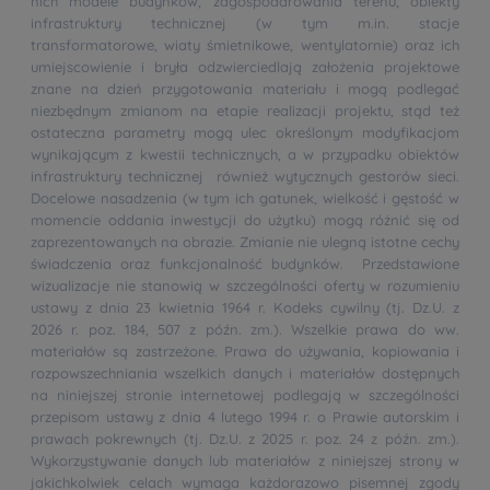
nich modele budynków, zagospodarowania terenu, obiekty
infrastruktury technicznej (w tym m.in. stacje
transformatorowe, wiaty śmietnikowe, wentylatornie) oraz ich
umiejscowienie i bryła odzwierciedlają założenia projektowe
znane na dzień przygotowania materiału i mogą podlegać
niezbędnym zmianom na etapie realizacji projektu, stąd też
ostateczna parametry mogą ulec określonym modyfikacjom
wynikającym z kwestii technicznych, a w przypadku obiektów
infrastruktury technicznej również wytycznych gestorów sieci.
Docelowe nasadzenia (w tym ich gatunek, wielkość i gęstość w
momencie oddania inwestycji do użytku) mogą różnić się od
zaprezentowanych na obrazie. Zmianie nie ulegną istotne cechy
świadczenia oraz funkcjonalność budynków. Przedstawione
wizualizacje nie stanowią w szczególności oferty w rozumieniu
ustawy z dnia 23 kwietnia 1964 r. Kodeks cywilny (tj. Dz.U. z
2026 r. poz. 184, 507 z późn. zm.). Wszelkie prawa do ww.
materiałów są zastrzeżone. Prawa do używania, kopiowania i
rozpowszechniania wszelkich danych i materiałów dostępnych
na niniejszej stronie internetowej podlegają w szczególności
przepisom ustawy z dnia 4 lutego 1994 r. o Prawie autorskim i
prawach pokrewnych (tj. Dz.U. z 2025 r. poz. 24 z późn. zm.).
Wykorzystywanie danych lub materiałów z niniejszej strony w
jakichkolwiek celach wymaga każdorazowo pisemnej zgody