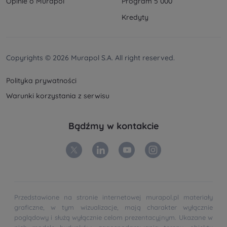
Opinie o Murapol
Program 5 000
Twoje dane są współadministrowane przez
spółki
Kredyty
z Grupy Kapitałowej Murapol
. Więcej o tym jak
przetwarzamy dane, wykorzystujemy cookies i
jakie przysługują Ci prawa znajdziesz w
Polityce
prywatności
.
Copyrights © 2026 Murapol S.A. All right reserved.
Polityka prywatności
Warunki korzystania z serwisu
Bądźmy w kontakcie
Przedstawione na stronie internetowej murapol.pl materiały
graficzne, w tym wizualizacje, mają charakter wyłącznie
poglądowy i służą wyłącznie celom prezentacyjnym. Ukazane w