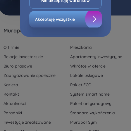
Nie akceptuję warunków
akceptuję warunków”.
Zaznaczamy, iż zgoda jest dobrowolna i możesz
Akceptuję wszystkie
ją w dowolnym momencie wycofać w
Murapol
Inwestycje
ustawieniach zaawansowanych Twojej
przeglądarki.
O firmie
Mieszkania
Strona wykorzystuje pliki cookies w celach
Relacje inwestorskie
Apartamenty inwestycyjne
analitycznych i statystycznych służących
poprawie stosowanych funkcjonalności i usług
Biuro prasowe
Wkrótce w ofercie
świadczonych za pośrednictwem strony oraz
Zaangażowanie społeczne
Lokale usługowe
wyjaśnienia okoliczności niedozwolonego
korzystania z Serwisu, a także w celach
Kariera
Pakiet ECO
marketingowych, które wynikają z prawnie
Kontakt
System smart home
uzasadnionych interesów realizowanych przez
Administratora.
Aktualności
Pakiet antysmogowy
Poradniki
Standard wykończenia
Dane o aktywności na naszej stronie mogą być
także udostępniane
zaufanym partnerom
.
Inwestycje zrealizowane
Murapol Gym