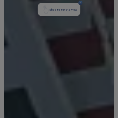
marketingowych, które wynikają z prawnie
uzasadnionych interesów realizowanych przez
Administratora.
Dane o aktywności na naszej stronie mogą być
także udostępniane
zaufanym partnerom
.
Twoje dane są współadministrowane przez
spółki z Grupy Kapitałowej Murapol
. Więcej o
tym jak przetwarzamy dane, wykorzystujemy
cookies i jakie przysługują Ci prawa znajdziesz
w
Polityce prywatności
.