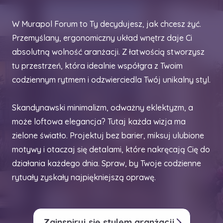
W Murapol Forum to Ty decydujesz, jak chcesz żyć.
Przemyślany, ergonomiczny układ wnętrz daje Ci
absolutną wolność aranżacji. Z łatwością stworzysz
tu przestrzeń, która idealnie współgra z Twoim
codziennym rytmem i odzwierciedla Twój unikalny styl.
Skandynawski minimalizm, odważny eklektyzm, a
może loftowa elegancja? Tutaj każda wizja ma
zielone światło. Projektuj bez barier, miksuj ulubione
motywy i otaczaj się detalami, które nakręcają Cię do
działania każdego dnia. Spraw, by Twoje codzienne
rytuały zyskały najpiękniejszą oprawę.
Zainspiruj się stylem aranżacji