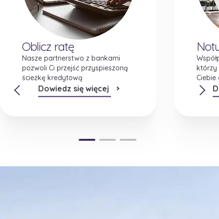
Oblicz ratę
Notu
Nasze partnerstwo z bankami
Współp
pozwoli Ci przejść przyspieszoną
którzy
ścieżkę kredytową
Ciebie
Dowiedz się więcej
D