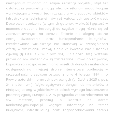
niezbędnym zmianom na etapie realizacji projektu, stąd też
ostateczna parametry mogą ulec określonym modyfikacjom
wynikającym z kwestii technicznych, a w przypadku obiektów
infrastruktury technicznej również wytycznych gestorów sieci.
Docelowe nasadzenia (w tym ich gatunek, wielkość i gęstość w
momencie oddania inwestycji do użytku) mogą różnić się od
zaprezentowanych na obrazie. Zmianie nie ulegną istotne
cechy świadczenia oraz funkcjonalność budynków.
Przedstawione wizualizacje nie stanowią w szczególności
oferty w rozumieniu ustawy z dnia 23 kwietnia 1964 r. Kodeks
cywilny (tj. Dz.U. z 2026 r. poz. 184, 507 z późn. zm.). Wszelkie
prawa do ww. materiałów są zastrzeżone. Prawa do używania,
kopiowania i rozpowszechniania wszelkich danych i materiałów
dostępnych na niniejszej stronie internetowej podlegają w
szczególności przepisom ustawy z dnia 4 lutego 1994 r. o
Prawie autorskim i prawach pokrewnych (tj. Dz.U. z 2025 r. poz.
24 z późn. zm.). Wykorzystywanie danych lub materiałów z
niniejszej strony w jakichkolwiek celach wymaga każdorazowo
pisemnej zgody Murapol S.A. W przypadku zapotrzebowania na
ww. materiały prosimy o kontakt na adres:
marketing@murapol.pl
. Wiążące informacje na temat
budynków, infrastruktury oraz zagospodarowania terenu