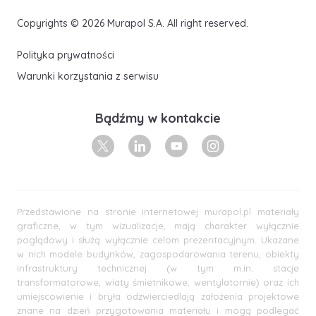
Copyrights © 2026 Murapol S.A. All right reserved.
Polityka prywatności
Warunki korzystania z serwisu
Bądźmy w kontakcie
X
Linkedin
Youtube
Instagram
Przedstawione na stronie internetowej murapol.pl materiały
graficzne, w tym wizualizacje, mają charakter wyłącznie
poglądowy i służą wyłącznie celom prezentacyjnym. Ukazane
w nich modele budynków, zagospodarowania terenu, obiekty
infrastruktury technicznej (w tym m.in. stacje
transformatorowe, wiaty śmietnikowe, wentylatornie) oraz ich
umiejscowienie i bryła odzwierciedlają założenia projektowe
znane na dzień przygotowania materiału i mogą podlegać