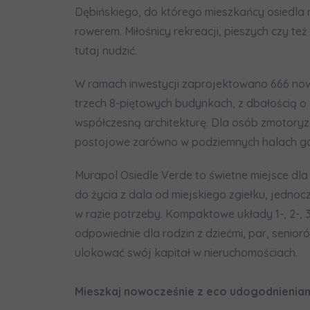
In
Dębińskiego, do którego mieszkańcy osiedla 
Ro
rowerem. Miłośnicy rekreacji, pieszych czy t
Wy
tutaj nudzić.
Ro
W ramach inwestycji zaprojektowano 666 no
Ka
trzech 8-piętowych budynkach, z dbałością o 
Ro
współczesną architekturę. Dla osób zmotory
postojowe zarówno w podziemnych halach gar
Zawiadomie
na
Murapol Osiedle Verde to świetne miejsce d
notyfikac
do życia z dala od miejskiego zgiełku, jedno
w razie potrzeby. Kompaktowe układy 1-, 2-, 
odpowiednie dla rodzin z dziećmi, par, senior
ulokować swój kapitał w nieruchomościach.
Mieszkaj nowocześnie z eco udogodnieniam