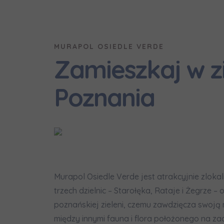
Надаю в
Wybierz m
Wyraża
Wyraża
По
MURAPOL OSIEDLE VERDE
Wybierz 
ро
In
In
Zamieszkaj w zi
Ro
Ro
Да
Imię i nazw
ро
Poznania
Wy
Wy
Ro
Ro
Ко
ро
Ka
Ka
E-mail
Ro
Ro
Регламент н
Murapol Osiedle Verde jest atrakcyjnie zloka
Zamawi
trzech dzielnic – Starołęka, Rataje i Żegrze –
poznańskiej zieleni, czemu zawdzięcza swoją 
Wyraża
między innymi fauna i flora położonego na z