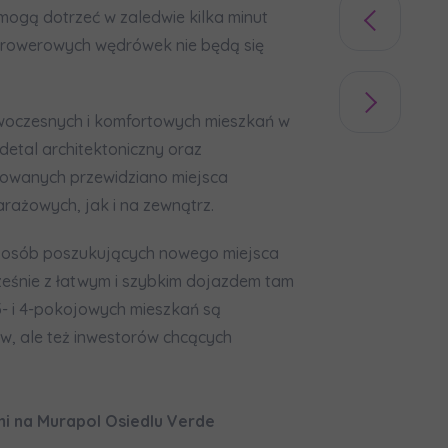
formujemy, że w trosce o najwyższą jakość i
... *
mogą dotrzeć w zaledwie kilka minut
zwiń
eż rowerowych wędrówek nie będą się
rażam zgodę na otrzymywanie informacji handlowych od
...
zwiń
woczesnych i komfortowych mieszkań w
żdej osobie przysługuje prawo dostępu do treści swoich
... *
detal architektoniczny oraz
zwiń
zowanych przewidziano miejsca
ażowych, jak i na zewnątrz.
nia o nabyciu lub posiadaniu znacznego pakietu akcji pros
la osób poszukujących nowego miejsca
je@murapol.pl
cześnie z łatwym i szybkim dojazdem tam
3- i 4-pokojowych mieszkań są
ów, ale też inwestorów chcących
Skontaktuj się z nami
i na Murapol Osiedlu Verde