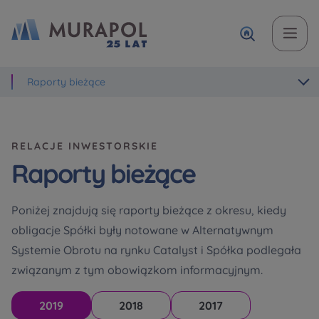
Raporty bieżące
Temat
Imię i nazwisko
Imię i nazwisko
Вас зацікавила наша пропозиція? Заповніть бланк,
і наші консультанти нададуть Вам детальну
Zakup mieszkania | lokalu
інформацію з приводу наших квартир та
RELACJE INWESTORSKIE
апартаментів інвестиційних у вибраному місті.
W jakiej sprawie się kontaktujesz
Telefon
Telefon
Raporty bieżące
Оберіть місто
Poniżej znajdują się raporty bieżące z okresu, kiedy
Оберіть місто
obligacje Spółki były notowane w Alternatywnym
E-mail
E-mail
Systemie Obrotu na rynku Catalyst i Spółka podlegała
Ім’я та прізвище
Ulubione
związanym z tym obowiązkom informacyjnym.
Nie wybrano
2019
2018
2017
Wiadomość
Wiadomość