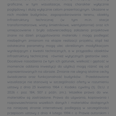
graficzne, w tym wizualizacje, mają charakter wyłącznie
poglądowy i służą wyłącznie celom prezentacyjnym. Ukazane w
nich modele budynków, zagospodarowania terenu, obiekty
infrastruktury technicznej (w tym m.in. stacje
transformatorowe, wiaty śmietnikowe, wentylatornie) oraz ich
umiejscowienie i bryła odzwierciedlają założenia projektowe
znane na dzień przygotowania materiału i mogą podlegać
niezbędnym zmianom na etapie realizacji projektu, stąd też
ostateczna parametry mogą ulec określonym modyfikacjom
wynikającym z kwestii technicznych, a w przypadku obiektów
infrastruktury technicznej również wytycznych gestorów sieci.
Docelowe nasadzenia (w tym ich gatunek, wielkość i gęstość w
momencie oddania inwestycji do użytku) mogą różnić się od
zaprezentowanych na obrazie. Zmianie nie ulegną istotne cechy
świadczenia oraz funkcjonalność budynków. Przedstawione
wizualizacje nie stanowią w szczególności oferty w rozumieniu
ustawy z dnia 23 kwietnia 1964 r. Kodeks cywilny (tj. Dz.U. z
2026 r. poz. 184, 507 z późn. zm.). Wszelkie prawa do ww.
materiałów są zastrzeżone. Prawa do używania, kopiowania i
rozpowszechniania wszelkich danych i materiałów dostępnych
na niniejszej stronie internetowej podlegają w szczególności
przepisom ustawy z dnia 4 lutego 1994 r. o Prawie autorskim i