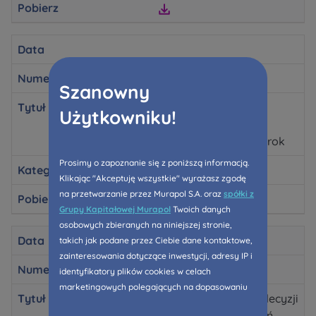
Pobierz
Data
Numer raportu
Szanowny
Tytuł
RB2/2019: Dane
Użytkowniku!
sprzedażowe Grupy
Murapol S.A. za 2018 rok
Prosimy o zapoznanie się z poniższą informacją.
Kategoria
ESPI
Klikając "Akceptuję wszystkie" wyrażasz zgodę
na przetwarzanie przez Murapol S.A. oraz
spółki z
Pobierz
Grupy Kapitałowej Murapol
Twoich danych
osobowych zbieranych na niniejszej stronie,
Data
takich jak podane przez Ciebie dane kontaktowe,
zainteresowania dotyczące inwestycji, adresy IP i
Numer raportu
identyfikatory plików cookies w celach
marketingowych polegających na dopasowaniu
Tytuł
RB3/2019: Podjęcie decyzji
treści reklamy do Twoich potrzeb, w tym w
o rozpoczęciu działań