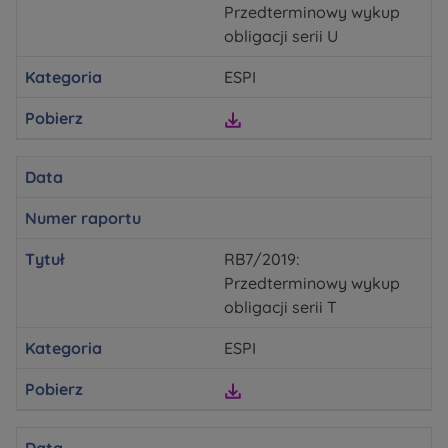
Rozwiń
Przedterminowy wykup
obligacji serii U
Zawiadomienia o nabyciu lub posiadaniu
Kategoria
ESPI
znacznego pakietu akcji proszę wysyłać na
Pobierz
notyfikacje@murapol.pl
Data
Numer raportu
Skontaktuj się z nami
Tytuł
RB7/2019:
Przedterminowy wykup
obligacji serii T
Kategoria
ESPI
Pobierz