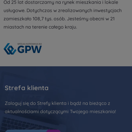
Od 25 lat dostarczamy na rynek mieszkania i lokale
usługowe. Dotychczas w zrealizowanych inwestycjach
Twoje dane są współadministrowane przez
spółki
zamieszkało 108,7 tys. osób. Jesteśmy obecni w 21
z Grupy Kapitałowej Murapol
. Więcej o tym jak
przetwarzamy dane, wykorzystujemy cookies i
miastach na terenie całego kraju.
jakie przysługują Ci prawa znajdziesz w
Polityce
prywatności
.
Strefa klienta
Zaloguj się do Strefy klienta i bądź na bieżąco z
aktualnościami dotyczącymi Twojego mieszkania!