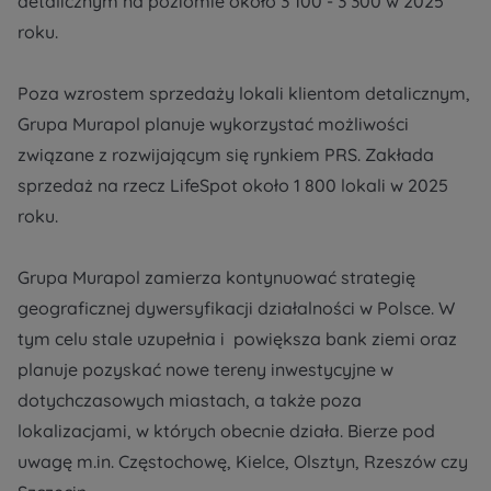
detalicznym na poziomie około 3 100 - 3 300 w 2025
Dodatkowe pliki (.doc, .docx, .pdf)
roku.
Телефон
Poza wzrostem sprzedaży lokali klientom detalicznym,
Grupa Murapol planuje wykorzystać możliwości
Wybierz miasto
związane z rozwijającym się rynkiem PRS. Zakłada
Електронна пошта
Wyrażam wszystkie zgody
Wyrażam wszystkie zgody
sprzedaż na rzecz LifeSpot około 1 800 lokali w 2025
Wybierz miasto
roku.
Informujemy, że w trosce o najwyższą jakość i
Informujemy, że w trosce o najwyższą jakość i
...
...
*
*
Imię i nazwisko
Rozwiń
Rozwiń
Grupa Murapol zamierza kontynuować strategię
Надаю всі згоди
geograficznej dywersyfikacji działalności w Polsce. W
Wyrażam zgodę otrzymywanie informacji
Wyrażam zgodę otrzymywanie informacji
handlowych od
handlowych od
...
...
Повідомляємо, що для забезпечення найвищої
tym celu stale uzupełnia i powiększa bank ziemi oraz
якості
... *
Rozwiń
Rozwiń
planuje pozyskać nowe tereny inwestycyjne w
розширити
Telefon
Każdej osobie przysługuje prawo dostępu do
Każdej osobie przysługuje prawo dostępu do
dotychczasowych miastach, a także poza
treści swoich
treści swoich
... *
... *
Даю згоду на отримання комерційної інформації
lokalizacjami, w których obecnie działa. Bierze pod
від
...
Rozwiń
Rozwiń
uwagę m.in. Częstochowę, Kielce, Olsztyn, Rzeszów czy
розширити