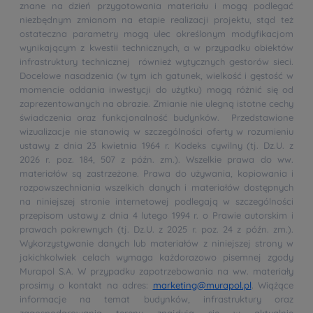
znane na dzień przygotowania materiału i mogą podlegać
niezbędnym zmianom na etapie realizacji projektu, stąd też
ostateczna parametry mogą ulec określonym modyfikacjom
wynikającym z kwestii technicznych, a w przypadku obiektów
infrastruktury technicznej również wytycznych gestorów sieci.
Docelowe nasadzenia (w tym ich gatunek, wielkość i gęstość w
momencie oddania inwestycji do użytku) mogą różnić się od
zaprezentowanych na obrazie. Zmianie nie ulegną istotne cechy
świadczenia oraz funkcjonalność budynków. Przedstawione
wizualizacje nie stanowią w szczególności oferty w rozumieniu
ustawy z dnia 23 kwietnia 1964 r. Kodeks cywilny (tj. Dz.U. z
2026 r. poz. 184, 507 z późn. zm.). Wszelkie prawa do ww.
materiałów są zastrzeżone. Prawa do używania, kopiowania i
rozpowszechniania wszelkich danych i materiałów dostępnych
na niniejszej stronie internetowej podlegają w szczególności
przepisom ustawy z dnia 4 lutego 1994 r. o Prawie autorskim i
prawach pokrewnych (tj. Dz.U. z 2025 r. poz. 24 z późn. zm.).
Wykorzystywanie danych lub materiałów z niniejszej strony w
jakichkolwiek celach wymaga każdorazowo pisemnej zgody
Murapol S.A. W przypadku zapotrzebowania na ww. materiały
prosimy o kontakt na adres:
marketing@murapol.pl
. Wiążące
informacje na temat budynków, infrastruktury oraz
zagospodarowania terenu znajdują się w aktualnie