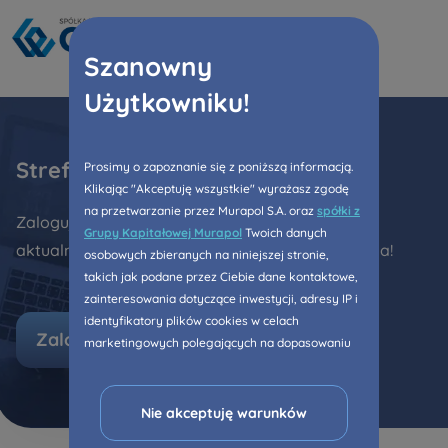
Rozwiń
Szanowny
Zawiadomienia o nabyciu lub posiadaniu
Użytkowniku!
znacznego pakietu akcji proszę wysyłać na
notyfikacje@murapol.pl
Strefa klienta
Prosimy o zapoznanie się z poniższą informacją.
Klikając "Akceptuję wszystkie" wyrażasz zgodę
na przetwarzanie przez Murapol S.A. oraz
spółki z
Zaloguj się do Strefy klienta i bądź na bieżąco z
Grupy Kapitałowej Murapol
Twoich danych
Skontaktuj się z nami
aktualnościami dotyczącymi Twojego mieszkania!
osobowych zbieranych na niniejszej stronie,
takich jak podane przez Ciebie dane kontaktowe,
zainteresowania dotyczące inwestycji, adresy IP i
identyfikatory plików cookies w celach
Zaloguj się
marketingowych polegających na dopasowaniu
treści reklamy do Twoich potrzeb, w tym w
oparciu o profilowanie. Oczywiście, możesz nie
wyrazić przedmiotowej zgody klikając ”Nie
Nie akceptuję warunków
akceptuję warunków”.