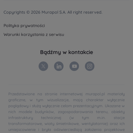
przetwarzamy dane, wykorzystujemy cookies i
Copyrights © 2026 Murapol S.A. All right reserved.
jakie przysługują Ci prawa znajdziesz w
Polityce
prywatności
.
Polityka prywatności
Warunki korzystania z serwisu
Bądźmy w kontakcie
Przedstawione na stronie internetowej murapol.pl materiały
graficzne, w tym wizualizacje, mają charakter wyłącznie
poglądowy i służą wyłącznie celom prezentacyjnym. Ukazane w
nich modele budynków, zagospodarowania terenu, obiekty
infrastruktury technicznej (w tym m.in. stacje
transformatorowe, wiaty śmietnikowe, wentylatornie) oraz ich
umiejscowienie i bryła odzwierciedlają założenia projektowe