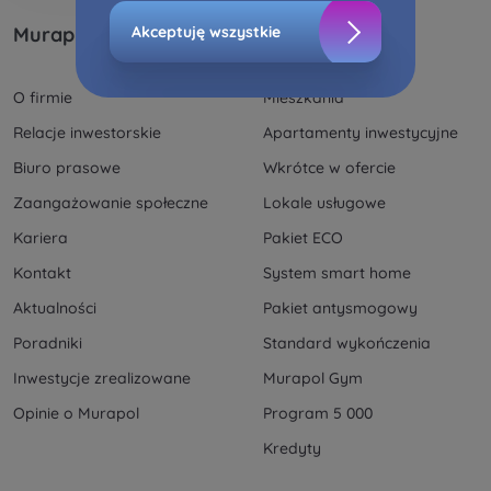
Zaznaczamy, iż zgoda jest dobrowolna i możesz
Murapol
Inwestycje
Akceptuję wszystkie
ją w dowolnym momencie wycofać w
ustawieniach zaawansowanych Twojej
O firmie
Mieszkania
przeglądarki.
Relacje inwestorskie
Apartamenty inwestycyjne
Strona wykorzystuje pliki cookies w celach
Biuro prasowe
Wkrótce w ofercie
analitycznych i statystycznych służących
poprawie stosowanych funkcjonalności i usług
Zaangażowanie społeczne
Lokale usługowe
świadczonych za pośrednictwem strony oraz
Kariera
Pakiet ECO
wyjaśnienia okoliczności niedozwolonego
korzystania z Serwisu, a także w celach
Kontakt
System smart home
marketingowych, które wynikają z prawnie
Aktualności
Pakiet antysmogowy
uzasadnionych interesów realizowanych przez
Poradniki
Standard wykończenia
Administratora.
Inwestycje zrealizowane
Murapol Gym
Dane o aktywności na naszej stronie mogą być
Opinie o Murapol
Program 5 000
także udostępniane
zaufanym partnerom
.
Kredyty
Twoje dane są współadministrowane przez
spółki
z Grupy Kapitałowej Murapol
. Więcej o tym jak