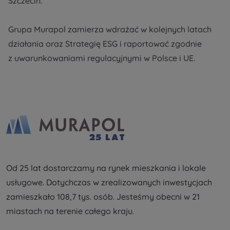
Szczecin.
Кожна особа має право отримати доступ до
E-mail
своїх персональних
... *
розширити
Wyślij
Wyślij
Grupa Murapol zamierza wdrażać w kolejnych latach
działania oraz Strategię ESG i raportować zgodnie
z uwarunkowaniami regulacyjnymi w Polsce i UE.
Регламент надання електронних послуг товариством гк
Zamawiam obsługę w języku ukraińskim (Замовляю
контакт українською мовою)
Murapol
Wyrażam wszystkie zgody
Informujemy, że w trosce o najwyższą jakość i
...
Зв’яжіться з нами
*
Rozwiń
Od 25 lat dostarczamy na rynek mieszkania i lokale
Wyrażam zgodę na otrzymywanie informacji
handlowych od
...
usługowe. Dotychczas w zrealizowanych inwestycjach
Rozwiń
zamieszkało 108,7 tys. osób. Jesteśmy obecni w 21
Każdej osobie przysługuje prawo dostępu do
miastach na terenie całego kraju.
treści swoich
... *