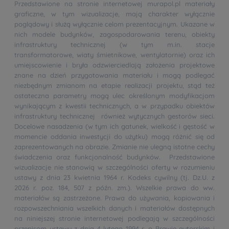
Przedstawione na stronie internetowej murapol.pl materiały
graficzne, w tym wizualizacje, mają charakter wyłącznie
poglądowy i służą wyłącznie celom prezentacyjnym. Ukazane w
nich modele budynków, zagospodarowania terenu, obiekty
infrastruktury technicznej (w tym m.in. stacje
transformatorowe, wiaty śmietnikowe, wentylatornie) oraz ich
umiejscowienie i bryła odzwierciedlają założenia projektowe
znane na dzień przygotowania materiału i mogą podlegać
niezbędnym zmianom na etapie realizacji projektu, stąd też
ostateczna parametry mogą ulec określonym modyfikacjom
wynikającym z kwestii technicznych, a w przypadku obiektów
infrastruktury technicznej również wytycznych gestorów sieci.
Docelowe nasadzenia (w tym ich gatunek, wielkość i gęstość w
momencie oddania inwestycji do użytku) mogą różnić się od
zaprezentowanych na obrazie. Zmianie nie ulegną istotne cechy
świadczenia oraz funkcjonalność budynków. Przedstawione
wizualizacje nie stanowią w szczególności oferty w rozumieniu
ustawy z dnia 23 kwietnia 1964 r. Kodeks cywilny (tj. Dz.U. z
2026 r. poz. 184, 507 z późn. zm.). Wszelkie prawa do ww.
materiałów są zastrzeżone. Prawa do używania, kopiowania i
rozpowszechniania wszelkich danych i materiałów dostępnych
na niniejszej stronie internetowej podlegają w szczególności
przepisom ustawy z dnia 4 lutego 1994 r. o Prawie autorskim i